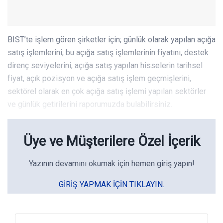
BIST’te işlem gören şirketler için; günlük olarak yapılan açığa
satış işlemlerini, bu açığa satış işlemlerinin fiyatını, destek
direnç seviyelerini, açığa satış yapılan hisselerin tarihsel
fiyat, açık pozisyon ve açığa satış işlem geçmişlerini,
sektörel olarak en çok açığa satış işlemi yapılan sektörler
ve günlük getirilerini raporumuzda bulabilirsiniz.
Üye ve Müşterilere Özel İçerik
Yazının devamını okumak için hemen giriş yapın!
GIRIŞ YAPMAK IÇIN TIKLAYIN.