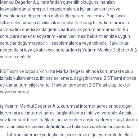
Menkul Değerler A.Ş. tarafından güvenilir olduğuna inanılan
kaynaklardan alınmıştır. Hesaplamalarda kullanılan verilerin ve
hesaplanan değişkenlerin doğruluğu garanti edilemez. Yapılacak
filtremeler sonucu ulaşılacak sonuçlar herhangi bir yatırım aracının
alım-satım önerisi ya da getiri vaadi olarak yorumlanmamalıdır. Bu
sonuçlara dayanarak yatırım kararı verilmesi beklentilerinize uygun
sonuçlar doğurmayabilir. Hesaplamalarda veya teknoloji farklılıkları
nedeni ile ortaya çıkabilecek hatalardan İş Yatırım Menkul Değerler A.Ş.
sorumlu değildir.
BIST isim ve logosu ‘Koruma Marka Belgesi’ altında korunmakta olup
izinsiz kullanılamaz, iktibas edilemez, değiştirilemez. BIST ismi altında
açıklanan tüm bilgilerin telif hakları tamamen BIST’a ait olup, tekrar
yayımlanamaz.
İş Yatırım Menkul Değerler A.Ş, kurumsal internet adreslerinde diğer
kurumlara ait internet adresi bağlantılarına (link) yer verebilir. Ancak,
söz konusu internet bağlantıları üzerinden erişilen adres ve sayfalarda
yer alan bilgi ve içeriğin doğruluğu ve hukuka uygunluğu hususunda
garanti vermemektedir ve sorumluluk kabul etmemektedir.
İnternet sitemize yerleştirilen çerezler ve diğer yöntemlerle elde