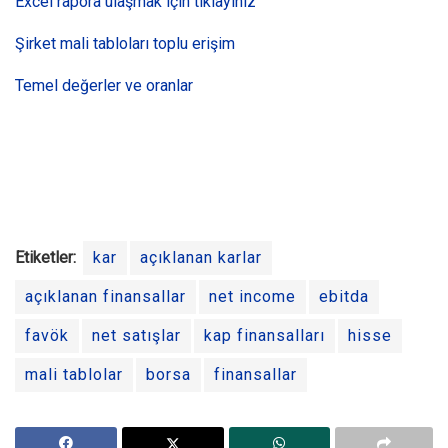
Excel rapora ulaşmak için tıklayınız
Şirket mali tabloları toplu erişim
Temel değerler ve oranlar
Etiketler:
kar
açıklanan karlar
açıklanan finansallar
net income
ebitda
favök
net satışlar
kap finansalları
hisse
mali tablolar
borsa
finansallar