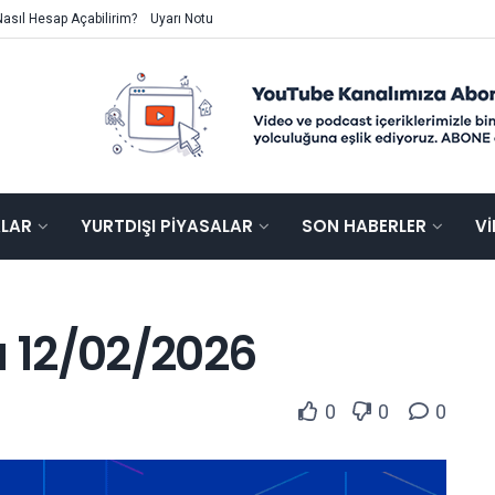
Nasıl Hesap Açabilirim?
Uyarı Notu
ALAR
YURTDIŞI PIYASALAR
SON HABERLER
V
u 12/02/2026
0
0
0