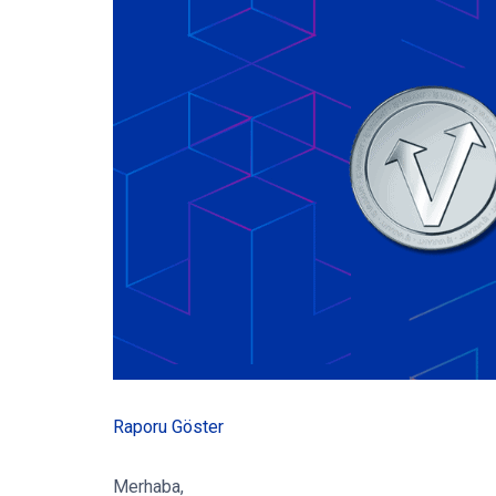
Raporu Göster
Merhaba,