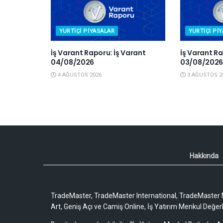
YURTIÇI PIYASALAR
YURTIÇI PI
İş Varant Raporu: İş Varant
İş Varant Ra
04/08/2026
03/08/202
4 AĞUSTOS 2026
3 AĞUSTOS 2
Hakkında
TradeMaster, TradeMaster International, TradeMaster M
Art, Geniş Açı ve Camiş Online, İş Yatırım Menkul Değerler