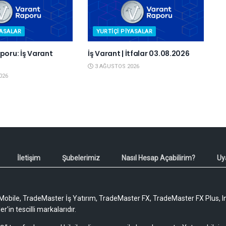
YASALAR
YURTIÇI PIYASALAR
poru: İş Varant
İş Varant | İtfalar 03.08.2026
6
3 AĞUSTOS 2026
026
İletişim
Şubelerimiz
Nasıl Hesap Açabilirim?
Uy
obile, TradeMaster İş Yatırım, TradeMaster FX, TradeMaster FX Plus, I
'in tescilli markalarıdır.