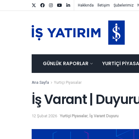
Hakkında
İletişim
Şubelerimiz
GÜNLÜK RAPORLAR
YURTIÇI PIYAS
Ana Sayfa
Yurtiçi Piyasalar
İş Varant | Duyur
12 Şubat 2026
Yurtiçi Piyasalar
,
İş Varant Duyuru