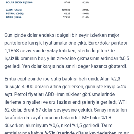
Gün içinde dolar endeksi dalgalı bir seyir izlerken majör
paritelerde karışık fiyatlamalar öne çıktı. Euro/dolar paritesi
1,1868 seviyesinde yatay kalırken, sterlin İngiltere’de
işsizlik oranının beş yılın zirvesine çıkmasının ardından %0,5
geriledi. Yen dolar karşısında sınırlı değer kazancı gösterdi.
Emtia cephesinde ise satış baskısı belirgindi. Altın %2,3
düşüşle 4.900 doların altına gerilerken, gümüşte kayıp %4’ü
aştı. Petrol fiyatları ABD–İran nükleer görüşmelerinde
ilerleme sinyalleri ve arz fazlası endişeleriyle geriledi; WTI
62 dolar, Brent 67 dolar seviyesine çekildi. Sanayi metalleri
tarafında da zayıf görünüm hâkimdi. LME bakır %1,8
düşerken, alüminyum %0,6, nikel %1,5 geriledi. Tarım
emtialarında kahve %5’in üzerinde düşüş kaydederken, mısır