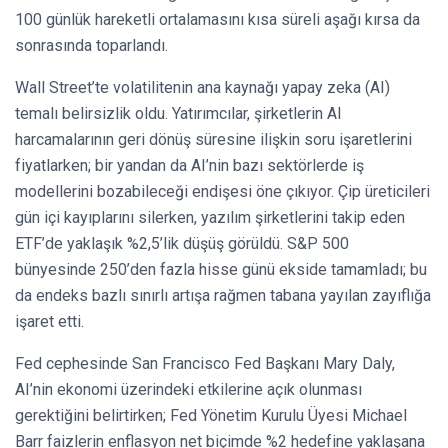
100 günlük hareketli ortalamasını kısa süreli aşağı kırsa da
sonrasında toparlandı.
Wall Street’te volatilitenin ana kaynağı yapay zeka (AI)
temalı belirsizlik oldu. Yatırımcılar, şirketlerin AI
harcamalarının geri dönüş süresine ilişkin soru işaretlerini
fiyatlarken; bir yandan da AI’nin bazı sektörlerde iş
modellerini bozabileceği endişesi öne çıkıyor. Çip üreticileri
gün içi kayıplarını silerken, yazılım şirketlerini takip eden
ETF’de yaklaşık %2,5’lik düşüş görüldü. S&P 500
bünyesinde 250’den fazla hisse günü ekside tamamladı; bu
da endeks bazlı sınırlı artışa rağmen tabana yayılan zayıflığa
işaret etti.
Fed cephesinde San Francisco Fed Başkanı Mary Daly,
AI’nin ekonomi üzerindeki etkilerine açık olunması
gerektiğini belirtirken; Fed Yönetim Kurulu Üyesi Michael
Barr faizlerin enflasyon net biçimde %2 hedefine yaklaşana