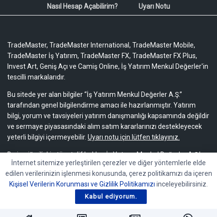
Nasıl Hesap Açabilirim?
Uyarı Notu
TradeMaster, TradeMaster International, TradeMaster Mobile,
TradeMaster İş Yatırım, TradeMaster FX, TradeMaster FX Plus,
Invest Art, Geniş Açı ve Camiş Online, İş Yatırım Menkul Değerler'in
tescilli markalarıdır.
Bu sitede yer alan bilgiler “İş Yatırım Menkul Değerler A.Ş.”
tarafından genel bilgilendirme amacı ile hazırlanmıştır. Yatırım
bilgi, yorum ve tavsiyeleri yatırım danışmanlığı kapsamında değildir
ve sermaye piyasasındaki alım satım kararlarınızı destekleyecek
yeterli bilgiyi içermeyebilir.
Uyarı notu için lütfen tıklayınız.
Bu içeriğe ilişkin tüm telif hakları İş Yatırım Menkul Değerler A.Ş.’ye
İnternet sitemize yerleştirilen çerezler ve diğer yöntemlerle elde
aittir. Bu içerik, açık iznimiz olmaksızın başkaları tarafından
edilen verilerinizin işlenmesi konusunda, çerez politikamızı da içeren
herhangi bir amaçla, kısmen veya tamamen çoğaltılamaz,
Kişisel Verilerin Korunması ve Gizlilik Politikamızı
inceleyebilirsiniz.
dağıtılamaz, yayımlanamaz veya değiştirilemez.
Kabul ediyorum.