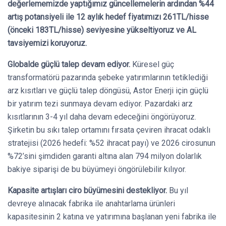
değerlememizde yaptığımız güncellemelerin ardından %44
artış potansiyeli ile 12 aylık hedef fiyatımızı 26
1
TL/hisse
(önceki 183TL/hisse) seviyesine yükseltiyoruz ve AL
tavsiyemizi koruyoruz.
Globalde güçlü talep devam ediyor.
Küresel güç
transformatörü pazarında şebeke yatırımlarının tetiklediği
arz kısıtları ve güçlü talep döngüsü, Astor Enerji için güçlü
bir yatırım tezi sunmaya devam ediyor. Pazardaki arz
kısıtlarının 3-4 yıl daha devam edeceğini öngörüyoruz.
Şirketin bu sıkı talep ortamını fırsata çeviren ihracat odaklı
stratejisi (2026 hedefi: %52 ihracat payı) ve 2026 cirosunun
%72’sini şimdiden garanti altına alan 794 milyon dolarlık
bakiye siparişi de bu büyümeyi öngörülebilir kılıyor.
Kapasite artışları ciro büyümesini destekliyor.
Bu yıl
devreye alınacak fabrika ile anahtarlama ürünleri
kapasitesinin 2 katına ve yatırımına başlanan yeni fabrika ile