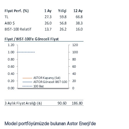
Model portföyümüzde bulunan Astor Enerji’de