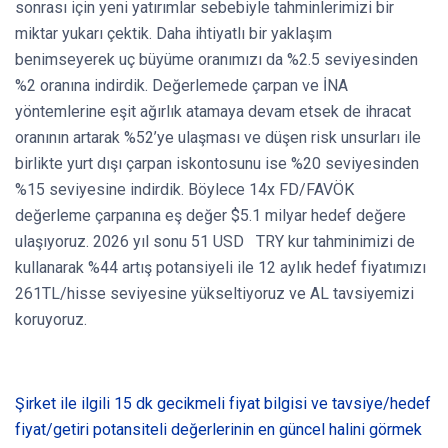
sonrası için yeni yatırımlar sebebiyle tahminlerimizi bir
miktar yukarı çektik. Daha ihtiyatlı bir yaklaşım
benimseyerek uç büyüme oranımızı da %2.5 seviyesinden
%2 oranına indirdik. Değerlemede çarpan ve İNA
yöntemlerine eşit ağırlık atamaya devam etsek de ihracat
oranının artarak %52’ye ulaşması ve düşen risk unsurları ile
birlikte yurt dışı çarpan iskontosunu ise %20 seviyesinden
%15 seviyesine indirdik. Böylece 14x FD/FAVÖK
değerleme çarpanına eş değer $5.1 milyar hedef değere
ulaşıyoruz. 2026 yıl sonu 51 USD TRY kur tahminimizi de
kullanarak %44 artış potansiyeli ile 12 aylık hedef fiyatımızı
261TL/hisse seviyesine yükseltiyoruz ve AL tavsiyemizi
koruyoruz.
Şirket ile ilgili 15 dk gecikmeli fiyat bilgisi ve tavsiye/hedef
fiyat/getiri potansiteli değerlerinin en güncel halini görmek