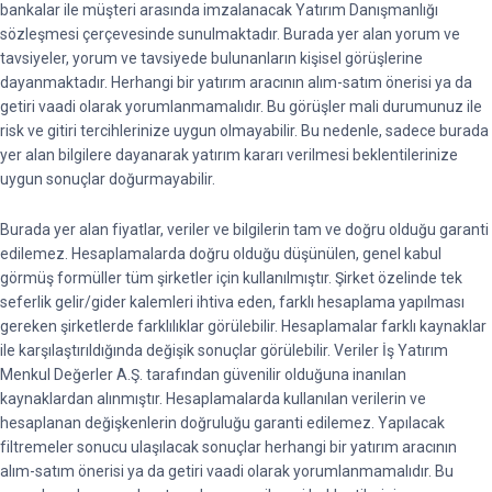
bankalar ile müşteri arasında imzalanacak Yatırım Danışmanlığı
sözleşmesi çerçevesinde sunulmaktadır. Burada yer alan yorum ve
tavsiyeler, yorum ve tavsiyede bulunanların kişisel görüşlerine
dayanmaktadır. Herhangi bir yatırım aracının alım-satım önerisi ya da
getiri vaadi olarak yorumlanmamalıdır. Bu görüşler mali durumunuz ile
risk ve gitiri tercihlerinize uygun olmayabilir. Bu nedenle, sadece burada
yer alan bilgilere dayanarak yatırım kararı verilmesi beklentilerinize
uygun sonuçlar doğurmayabilir.
Burada yer alan fiyatlar, veriler ve bilgilerin tam ve doğru olduğu garanti
edilemez. Hesaplamalarda doğru olduğu düşünülen, genel kabul
görmüş formüller tüm şirketler için kullanılmıştır. Şirket özelinde tek
seferlik gelir/gider kalemleri ihtiva eden, farklı hesaplama yapılması
gereken şirketlerde farklılıklar görülebilir. Hesaplamalar farklı kaynaklar
ile karşılaştırıldığında değişik sonuçlar görülebilir. Veriler İş Yatırım
Menkul Değerler A.Ş. tarafından güvenilir olduğuna inanılan
kaynaklardan alınmıştır. Hesaplamalarda kullanılan verilerin ve
hesaplanan değişkenlerin doğruluğu garanti edilemez. Yapılacak
filtremeler sonucu ulaşılacak sonuçlar herhangi bir yatırım aracının
alım-satım önerisi ya da getiri vaadi olarak yorumlanmamalıdır. Bu