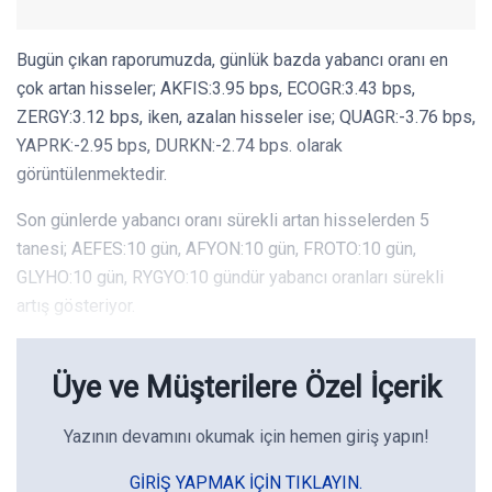
Bugün çıkan raporumuzda, günlük bazda yabancı oranı en
çok artan hisseler; AKFIS:3.95 bps, ECOGR:3.43 bps,
ZERGY:3.12 bps, iken, azalan hisseler ise; QUAGR:-3.76 bps,
YAPRK:-2.95 bps, DURKN:-2.74 bps. olarak
görüntülenmektedir.
Son günlerde yabancı oranı sürekli artan hisselerden 5
tanesi; AEFES:10 gün, AFYON:10 gün, FROTO:10 gün,
GLYHO:10 gün, RYGYO:10 gündür yabancı oranları sürekli
artış gösteriyor.
Üye ve Müşterilere Özel İçerik
Yazının devamını okumak için hemen giriş yapın!
GIRIŞ YAPMAK IÇIN TIKLAYIN.