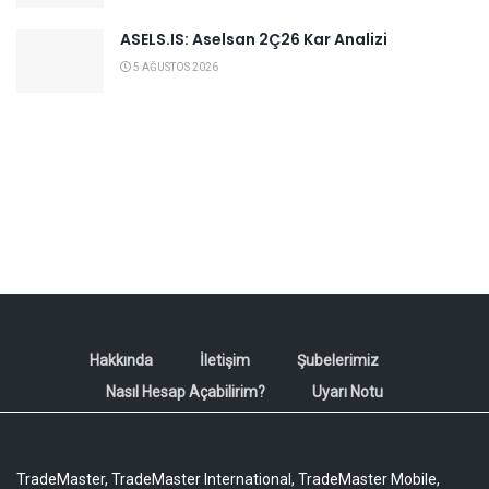
ASELS.IS: Aselsan 2Ç26 Kar Analizi
5 AĞUSTOS 2026
Hakkında
İletişim
Şubelerimiz
Nasıl Hesap Açabilirim?
Uyarı Notu
TradeMaster, TradeMaster International, TradeMaster Mobile,