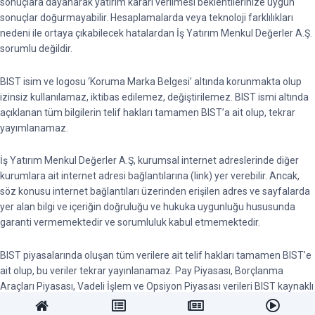
sonuçlara dayanarak yatırım kararı verilmesi beklentilerinize uygun
sonuçlar doğurmayabilir. Hesaplamalarda veya teknoloji farklılıkları
nedeni ile ortaya çıkabilecek hatalardan İş Yatırım Menkul Değerler A.Ş.
sorumlu değildir.
BIST isim ve logosu ‘Koruma Marka Belgesi’ altında korunmakta olup
izinsiz kullanılamaz, iktibas edilemez, değiştirilemez. BIST ismi altında
açıklanan tüm bilgilerin telif hakları tamamen BIST’a ait olup, tekrar
yayımlanamaz.
İş Yatırım Menkul Değerler A.Ş, kurumsal internet adreslerinde diğer
kurumlara ait internet adresi bağlantılarına (link) yer verebilir. Ancak,
söz konusu internet bağlantıları üzerinden erişilen adres ve sayfalarda
yer alan bilgi ve içeriğin doğruluğu ve hukuka uygunluğu hususunda
garanti vermemektedir ve sorumluluk kabul etmemektedir.
BIST piyasalarında oluşan tüm verilere ait telif hakları tamamen BIST’e
ait olup, bu veriler tekrar yayınlanamaz. Pay Piyasası, Borçlanma
Araçları Piyasası, Vadeli İşlem ve Opsiyon Piyasası verileri BIST kaynaklı
en az 15 dakika gecikmeli verilerdir.