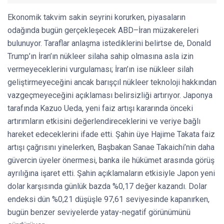
Ekonomik takvim sakin seyrini korurken, piyasaların
odağında bugün gerçekleşecek ABD–İran müzakereleri
bulunuyor. Taraflar anlaşma istediklerini belirtse de, Donald
Trump’ın İran’ın nükleer silaha sahip olmasına asla izin
vermeyeceklerini vurgulaması; İran’ın ise nükleer silah
geliştirmeyeceğini ancak barışçıl nükleer teknoloji hakkından
vazgeçmeyeceğini açıklaması belirsizliği artırıyor. Japonya
tarafında Kazuo Ueda, yeni faiz artışı kararında önceki
artırımların etkisini değerlendireceklerini ve veriye bağlı
hareket edeceklerini ifade etti. Şahin üye Hajime Takata faiz
artışı çağrısını yinelerken, Başbakan Sanae Takaichi’nin daha
güvercin üyeler önermesi, banka ile hükümet arasında görüş
ayrılığına işaret etti. Şahin açıklamaların etkisiyle Japon yeni
dolar karşısında günlük bazda %0,17 değer kazandı. Dolar
endeksi dün %0,21 düşüşle 97,61 seviyesinde kapanırken,
bugün benzer seviyelerde yatay-negatif görünümünü