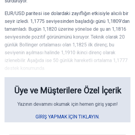
sürdürüyor.
EUR/USD paritesi ise dolardaki zayıflığın etkisiyle alıcılı bir
seyir izledi. 1,1775 seviyesinden başladığı günü 1,1809’dan
tamamladı. Bugün 1,1820 üzerine yönelse de şu an 1,1816
seviyesinde pozitif görünümünü koruyor. Teknik olarak 20
günlük Bollinger ortalaması olan 1,1825 ilk direnç; bu
seviyenin aşılması halinde 1,1910 ikinci direnç olarak
izlenebilir. Aşağıda ise 50 günlük hareketli ortalama 1,1777
destek konumunda.
Üye ve Müşterilere Özel İçerik
Yazının devamını okumak için hemen giriş yapın!
GIRIŞ YAPMAK IÇIN TIKLAYIN.