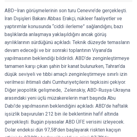
ABD–İran görüşmelerinin son turu Cenevre’de gerçekleşti.
İran Dışişleri Bakanı Abbas Erakçi, nükleer faaliyetler ve
yaptırımlar konusunda “ciddi ilerleme” sağlandığını, bazı
başlıklarda anlaşmaya yaklaşıldığını ancak görüş
ayrılıklarının sürdüğünü açıkladı. Teknik düzeyde temasların
devam edeceği ve bir sonraki toplantının Viyana’da
yapılmasının beklendiği bildirildi. ABD’de zenginleştirmeye
tamamen karşı çıkan şahin bir kanat bulunurken, Tahran’da
düşük seviyeli ve tıbbi amaçlı zenginleştirmeye sınırlı izin
verilmesi ihtimali dahi Cumhuriyetçilerin tepkisini çekiyor.
Diğer jeopolitik gelişmede, Zelenskiy, ABD-Rusya-Ukrayna
arasındaki yeni üçlü müzakerelerin mart başında Abu
Dabi’de yapılmasının beklendiğini açıkladı. ABD’de haftalık
işsizlik başvuruları 212 bin ile beklentinin hafif altında
gerçekleşti. Bugün piyasalar ABD ÜFE verisini izleyecek.
Dolar endeksi dün 97,58’den başlayarak riskten kaçışın