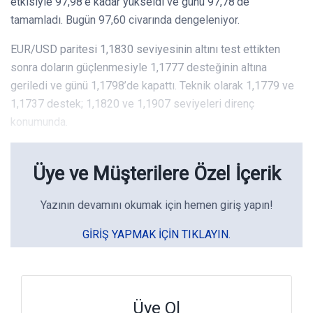
etkisiyle 97,98’e kadar yükseldi ve günü 97,78’de
tamamladı. Bugün 97,60 civarında dengeleniyor.
EUR/USD paritesi 1,1830 seviyesinin altını test ettikten
sonra doların güçlenmesiyle 1,1777 desteğinin altına
geriledi ve günü 1,1798’de kapattı. Teknik olarak 1,1779 ve
1,1737 destek; 1,1820 ve 1,1907 seviyeleri direnç
konumunda.
Üye ve Müşterilere Özel İçerik
Yazının devamını okumak için hemen giriş yapın!
GIRIŞ YAPMAK IÇIN TIKLAYIN.
Üye Ol