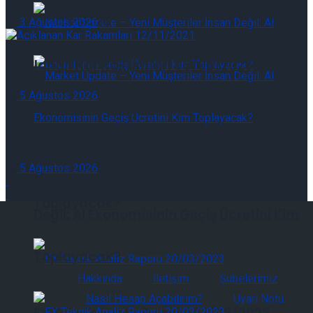
07/08/2026
3 Ağustos 2026
Açıklanan Kar Rakamları 05/08/2026
5 Ağustos 2026
Market Update – Yeni Müşteriler İnsan
ASELS.IS: Aselsan 2Ç26 Kar Analizi
Değil: AI Ekonomisinin Geçiş Ücretini Kim
5 Ağustos 2026
Market Update – Yeni Müşteriler İnsan
Toplayacak?
Değil: AI Ekonomisinin Geçiş Ücretini Kim
Toplayacak?
Hakkında
İletişim
Şubelerimiz
Nasıl Hesap Açabilirim?
Uyarı Notu