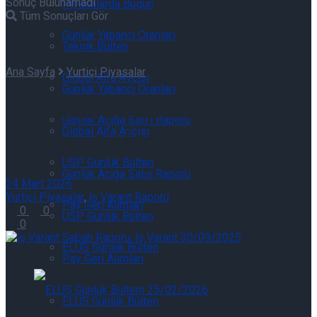
Sonuç Bulunamadı
Piyasalarda Bugün
Tüm Sonuçları Gör
Günlük Yabancı Oranları
Teknik Bülten
Ana Sayfa
Yurtiçi Piyasalar
Global Alfa Avcısı
Günlük Yabancı Oranları
İş Varant Raporu: İş
Günlük Açığa Satış Raporu
Global Alfa Avcısı
Varant 24/03/2026
USP Günlük Bülten
Günlük Açığa Satış Raporu
24 Mart 2026
Yurtiçi Piyasalar
,
İş Varant Raporu
Pay Geri Alımları
0
0
USP Günlük Bülten
0
ELÜS Günlük Bülten
Pay Geri Alımları
ELÜS Günlük Bülten