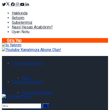
Hakkında
İletişim
Şubelerimiz
Nasıl Hesap Açabilirim?
Uyarı Notu
Giriş Yap
Günlük Raporlar
Tümü
Günlük Raporlar
Piyasalarda Bugün
Tümü
Teknik Bülten