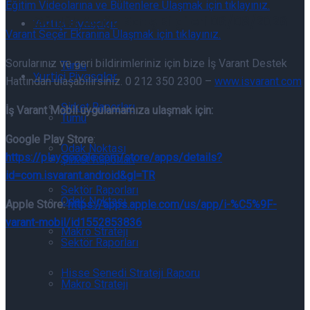
Eğitim Videolarına ve Bültenlere Ulaşmak için tıklayınız.
Günlük Açığa Satış Bilgileri 06/08/2026
Yurtiçi Piyasalar
Varant Seçer Ekranına Ulaşmak için tıklayınız.
Sorularınız ve geri bildirimleriniz için bize İş Varant Destek
Tümü
Yurtiçi Piyasalar
Hattından ulaşabilirsiniz. 0 212 350 2300 –
www.isvarant.com
Şirket Raporları
İş Varant Mobil
uygulamamıza ulaşmak için:
Tümü
Google Play Store
:
Odak Noktası
https://play.google.com/store/apps/details?
Şirket Raporları
id=com.isvarant.android&gl=TR
Sektör Raporları
Odak Noktası
Apple Store:
https://apps.apple.com/us/app/i-%C5%9F-
varant-mobil/id1552853836
Makro Strateji
Sektör Raporları
Hisse Senedi Strateji Raporu
Makro Strateji