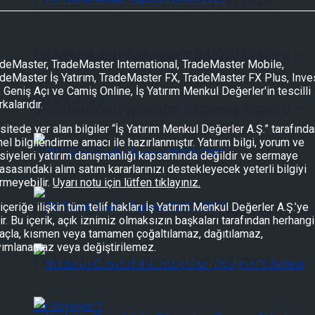
FX Teknik Analiz Raporu 07/08/2026
FX Teknik Analiz Raporu 07/08/2026
Uluslararası Piyasalar Kapanış Raporu –
deMaster, TradeMaster International, TradeMaster Mobile,
deMaster İş Yatırım, TradeMaster FX, TradeMaster FX Plus, Inve
, Geniş Açı ve Camiş Online, İş Yatırım Menkul Değerler'in tescilli
06.08.2026
kalarıdır.
Uluslararası Piyasalar Kapanış Raporu –
sitede yer alan bilgiler “İş Yatırım Menkul Değerler A.Ş.” tarafınd
el bilgilendirme amacı ile hazırlanmıştır. Yatırım bilgi, yorum ve
06.08.2026
siyeleri yatırım danışmanlığı kapsamında değildir ve sermaye
asasındaki alım satım kararlarınızı destekleyecek yeterli bilgiyi
rmeyebilir.
Uyarı notu için lütfen tıklayınız.
FX Teknik Analiz Raporu 06/08/2026
içeriğe ilişkin tüm telif hakları İş Yatırım Menkul Değerler A.Ş.’ye
tir. Bu içerik, açık iznimiz olmaksızın başkaları tarafından herhangi
çla, kısmen veya tamamen çoğaltılamaz, dağıtılamaz,
yımlanamaz veya değiştirilemez.
FX Teknik Analiz Raporu 06/08/2026