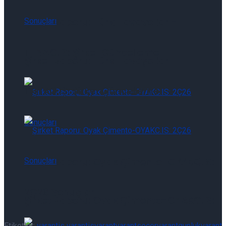
Şirket Raporu: Türk Havayolları-
THYAO.IS: Şirket Güncelleme
Şirket Raporu: Türk Havayolları-
THYAO.IS: Şirket Güncelleme
Şirket Raporu: Oyak Çimento-OYAKC.IS:
2Ç26 Sonuçları
Şirket Raporu: Oyak Çimento-OYAKC.IS:
Etiketler:
varant
is varant
isvarant
varantsecer
varantgunluk
varant