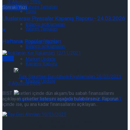
3 Ağustos 2026
Yatırım Temaları
Sonraki Yazı
Tümü
Uluslararası Piyasalar Kapanış Raporu - 24.03.2026
Bilanço açıklamaları
Yatırım Temaları
Haftanın Popüler Yazıları
Kapanış Raporu
Bilanço açıklamaları
Genel
Market Update
Kapanış Raporu
Açıklanan Kar Rakamları 03/08/2026
Market Update
3 Ağustos 2026
BIST şirketleri içinde dün akşam/bu sabah finansallarını
Eurotahvil Piyasasında Neler Oluyor
açıklayan şirketler listesini aşağıda bulabilirsiniz. Raporun
içinde ise, şu ana kadar finansallarını açıklayan...
07/08/2026
Eurotahvil Piyasasında Neler Oluyor
Pay Geri Alımları 03/08/2026