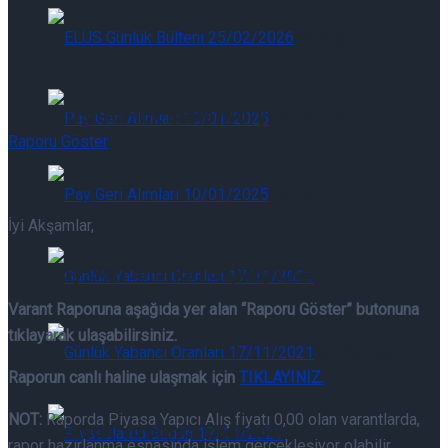
ELÜS Günlük Bülteni 07/08/2026
ELÜS Günlük Bülteni 07/08/2026
Raporu Göster
Pay Geri Alımları 07/08/2026
İyi Akşamlar,
Pay Geri Alımları 07/08/2026
Varant Raporuna aşağıda yer alan “Raporu Göster” butonuna
tıklayarak ulaşabilirsiniz.
Günlük Yabancı Oranları 07/08/2026
Raporun canlı haline ulaşmak için
TIKLAYINIZ.
NOT:
Raporda Piyasa Yapıcı Alış fiyatı 0,00 olan varantlarda,
Günlük Yabancı Oranları 07/08/2026
rapor hazırlanma esnasında işlem gerçekleşiyor olabilir.