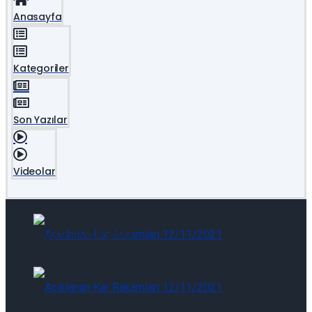
Anasayfa
THYAO.IS: Şirket Güncelleme
Kategoriler
Son Yazılar
Şirket Raporu: Oyak Çimento-OYAKC.IS:
Videolar
2Ç26 Sonuçları
Şirket Raporu: Oyak Çimento-OYAKC.IS:
2Ç26 Sonuçları
Açıklanan Kar Rakamları 07/08/2026