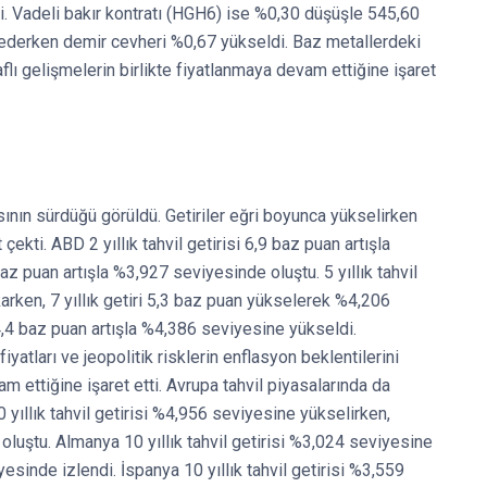
. Vadeli bakır kontratı (HGH6) ise %0,30 düşüşle 545,60
ederken demir cevheri %0,67 yükseldi. Baz metallerdeki
flı gelişmelerin birlikte fiyatlanmaya devam ettiğine işaret
ının sürdüğü görüldü. Getiriler eğri boyunca yükselirken
 çekti. ABD 2 yıllık tahvil getirisi 6,9 baz puan artışla
az puan artışla %3,927 seviyesinde oluştu. 5 yıllık tahvil
arken, 7 yıllık getiri 5,3 baz puan yükselerek %4,206
e 4,4 baz puan artışla %4,386 seviyesine yükseldi.
iyatları ve jeopolitik risklerin enflasyon beklentilerini
 ettiğine işaret etti. Avrupa tahvil piyasalarında da
10 yıllık tahvil getirisi %4,956 seviyesine yükselirken,
 oluştu. Almanya 10 yıllık tahvil getirisi %3,024 seviyesine
iyesinde izlendi. İspanya 10 yıllık tahvil getirisi %3,559