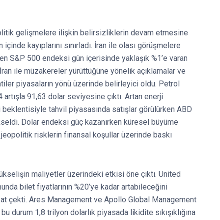
itik gelişmelere ilişkin belirsizliklerin devam etmesine
çinde kayıplarını sınırladı. İran ile olası görüşmelere
rken S&P 500 endeksi gün içerisinde yaklaşık %1’e varan
İran ile müzakereler yürüttüğüne yönelik açıklamalar ve
ler piyasaların yönü üzerinde belirleyici oldu. Petrol
artışla 91,63 dolar seviyesine çıktı. Artan enerji
ği beklentisiyle tahvil piyasasında satışlar görülürken ABD
yükseldi. Dolar endeksi güç kazanırken küresel büyüme
jeopolitik risklerin finansal koşullar üzerinde baskı
yükselişin maliyetler üzerindeki etkisi öne çıktı. United
unda bilet fiyatlarının %20’ye kadar artabileceğini
dikkat çekti. Ares Management ve Apollo Global Management
, bu durum 1,8 trilyon dolarlık piyasada likidite sıkışıklığına