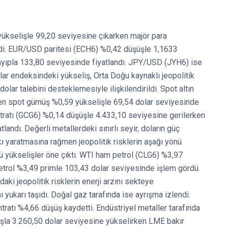
ükselişle 99,20 seviyesine çıkarken majör para
endi. EUR/USD paritesi (ECH6) %0,42 düşüşle 1,1633
ıpla 133,80 seviyesinde fiyatlandı. JPY/USD (JYH6) ise
ar endeksindeki yükseliş, Orta Doğu kaynaklı jeopolitik
dolar talebini desteklemesiyle ilişkilendirildi. Spot altın
ken spot gümüş %0,59 yükselişle 69,54 dolar seviyesinde
ontratı (GCG6) %0,14 düşüşle 4.433,10 seviyesine gerilerken
andı. Değerli metallerdeki sınırlı seyir, doların güç
kı yaratmasına rağmen jeopolitik risklerin aşağı yönü
ü yükselişler öne çıktı. WTI ham petrol (CLG6) %3,97
petrol %3,49 primle 103,43 dolar seviyesinde işlem gördü.
ki jeopolitik risklerin enerji arzını sekteye
ı yukarı taşıdı. Doğal gaz tarafında ise ayrışma izlendi.
atı %4,66 düşüş kaydetti. Endüstriyel metaller tarafında
tışla 3.260,50 dolar seviyesine yükselirken LME bakır