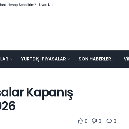
Nasıl Hesap Açabilirim?
Uyarı Notu
ALAR
YURTDIŞI PIYASALAR
SON HABERLER
V
salar Kapanış
026
0
0
0