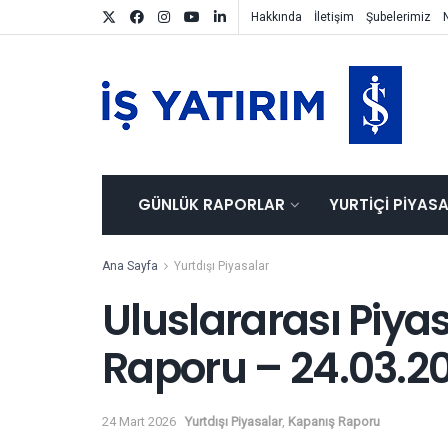
Hakkında
İletişim
Şubelerimiz
GÜNLÜK RAPORLAR
YURTIÇI PIYAS
Ana Sayfa
Yurtdışı Piyasalar
Uluslararası Piya
Raporu – 24.03.2
24 Mart 2026
Yurtdışı Piyasalar
,
Kapanış Raporu