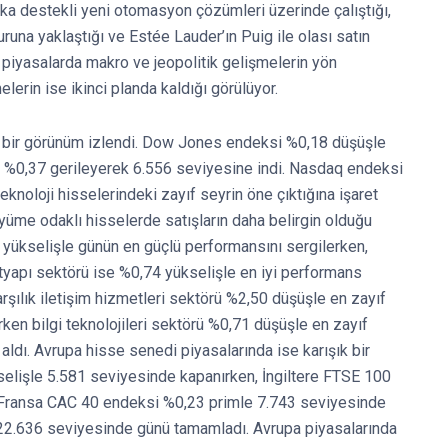
eka destekli yeni otomasyon çözümleri üzerinde çalıştığı,
uruna yaklaştığı ve Estée Lauder’ın Puig ile olası satın
 piyasalarda makro ve jeopolitik gelişmelerin yön
elerin ise ikinci planda kaldığı görülüyor.
ı bir görünüm izlendi. Dow Jones endeksi %0,18 düşüşle
%0,37 gerileyerek 6.556 seviyesine indi. Nasdaq endeksi
noloji hisselerindeki zayıf seyrin öne çıktığına işaret
büyüme odaklı hisselerde satışların daha belirgin olduğu
 yükselişle günün en güçlü performansını sergilerken,
Altyapı sektörü ise %0,74 yükselişle en iyi performans
rşılık iletişim hizmetleri sektörü %2,50 düşüşle en zayıf
ken bilgi teknolojileri sektörü %0,71 düşüşle en zayıf
ldı. Avrupa hisse senedi piyasalarında ise karışık bir
selişle 5.581 seviyesinde kapanırken, İngiltere FTSE 100
. Fransa CAC 40 endeksi %0,23 primle 7.743 seviyesinde
2.636 seviyesinde günü tamamladı. Avrupa piyasalarında