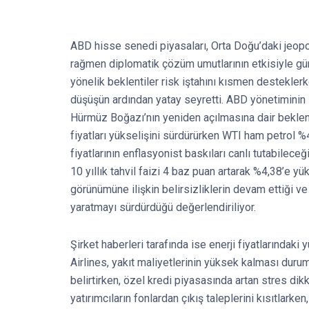
ABD hisse senedi piyasaları, Orta Doğu’daki jeopol
rağmen diplomatik çözüm umutlarının etkisiyle gün i
yönelik beklentiler risk iştahını kısmen destekle
düşüşün ardından yatay seyretti. ABD yönetiminin 
Hürmüz Boğazı’nın yeniden açılmasına dair beklenti
fiyatları yükselişini sürdürürken WTI ham petrol %4 
fiyatlarının enflasyonist baskıları canlı tutabilece
10 yıllık tahvil faizi 4 baz puan artarak %4,38’e 
görünümüne ilişkin belirsizliklerin devam ettiği ve 
yaratmayı sürdürdüğü değerlendiriliyor.
Şirket haberleri tarafında ise enerji fiyatlarındaki 
Airlines, yakıt maliyetlerinin yüksek kalması durum
belirtirken, özel kredi piyasasında artan stres 
yatırımcıların fonlardan çıkış taleplerini kısıtlarken