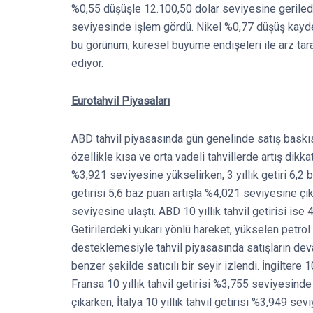
%0,55 düşüşle 12.100,50 dolar seviyesine geriledi
seviyesinde işlem gördü. Nikel %0,77 düşüş kayd
bu görünüm, küresel büyüme endişeleri ile arz tara
ediyor.
Eurotahvil Piyasaları
ABD tahvil piyasasında gün genelinde satış baskıs
özellikle kısa ve orta vadeli tahvillerde artış dikkat
%3,921 seviyesine yükselirken, 3 yıllık getiri 6,2 b
getirisi 5,6 baz puan artışla %4,021 seviyesine çık
seviyesine ulaştı. ABD 10 yıllık tahvil getirisi is
Getirilerdeki yukarı yönlü hareket, yükselen petrol f
desteklemesiyle tahvil piyasasında satışların devam
benzer şekilde satıcılı bir seyir izlendi. İngiltere 
Fransa 10 yıllık tahvil getirisi %3,755 seviyesinde
çıkarken, İtalya 10 yıllık tahvil getirisi %3,949 sev