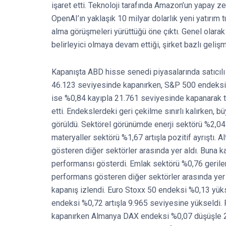
işaret etti. Teknoloji tarafında Amazon’un yapay z
OpenAI’ın yaklaşık 10 milyar dolarlık yeni yatırım t
alma görüşmeleri yürüttüğü öne çıktı. Genel olarak
belirleyici olmaya devam ettiği, şirket bazlı gelişm
Kapanışta ABD hisse senedi piyasalarında satıcıl
46.123 seviyesinde kapanırken, S&P 500 endeksi 
ise %0,84 kayıpla 21.761 seviyesinde kapanarak tek
etti. Endekslerdeki geri çekilme sınırlı kalırken, 
görüldü. Sektörel görünümde enerji sektörü %2,04
materyaller sektörü %1,67 artışla pozitif ayrıştı. 
gösteren diğer sektörler arasında yer aldı. Buna ka
performansı gösterdi. Emlak sektörü %0,76 geriler
performans gösteren diğer sektörler arasında yer a
kapanış izlendi. Euro Stoxx 50 endeksi %0,13 yük
endeksi %0,72 artışla 9.965 seviyesine yükseldi
kapanırken Almanya DAX endeksi %0,07 düşüşle 2