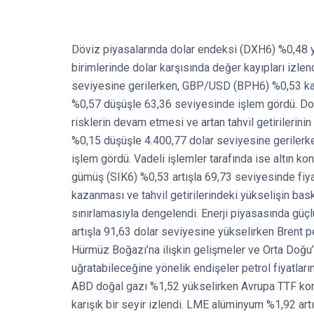
Döviz piyasalarında dolar endeksi (DXH6) %0,48 y
birimlerinde dolar karşısında değer kayıpları izl
seviyesine gerilerken, GBP/USD (BPH6) %0,53 kay
%0,57 düşüşle 63,36 seviyesinde işlem gördü. Dol
risklerin devam etmesi ve artan tahvil getirilerinin 
%0,15 düşüşle 4.400,77 dolar seviyesine geriler
işlem gördü. Vadeli işlemler tarafında ise altın k
gümüş (SIK6) %0,53 artışla 69,73 seviyesinde fiyatl
kazanması ve tahvil getirilerindeki yükselişin bas
sınırlamasıyla dengelendi. Enerji piyasasında güçl
artışla 91,63 dolar seviyesine yükselirken Brent 
Hürmüz Boğazı’na ilişkin gelişmeler ve Orta Doğu’da
uğratabileceğine yönelik endişeler petrol fiyatların
ABD doğal gazı %1,52 yükselirken Avrupa TTF kontr
karışık bir seyir izlendi. LME alüminyum %1,92 ar