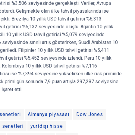
etirisi %3,506 seviyesinde gerçekleşti. Veriler, Avrupa
österdi. Gelişmekte olan ülke tahvil piyasalarında ise
 çıktı. Brezilya 10 yıllık USD tahvil getirisi %6,313
l getirisi %6,132 seviyesinde oluştu. Arjantin 10 yıllık
ili 10 yıllık USD tahvil getirisi %5,079 seviyesinde
06 seviyesinde sınırlı artış gösterirken, Suudi Arabistan 10
eriledi. Filipinler 10 yıllık USD tahvil getirisi %5,411
vil getirisi %5,452 seviyesinde izlendi. Peru 10 yıllık
 Kolombiya 10 yıllık USD tahvil getirisi %7,116
etirisi ise %7,394 seviyesine yükselirken ülke risk priminde
S risk primi gün sonunda 7,9 puan artışla 297,287 seviyesine
şaret etti.
senetleri
Almanya piyasası
Dow Jones
 senetleri
yurtdışı hisse