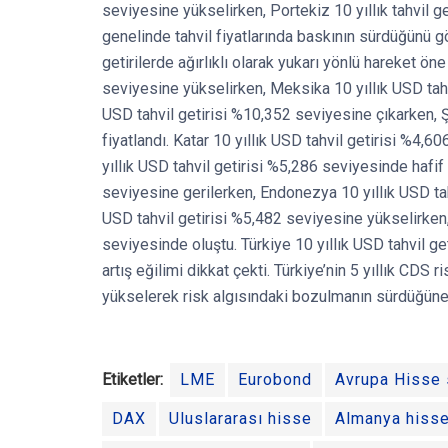
seviyesine yükselirken, Portekiz 10 yıllık tahvil g
genelinde tahvil fiyatlarında baskının sürdüğünü g
getirilerde ağırlıklı olarak yukarı yönlü hareket öne
seviyesine yükselirken, Meksika 10 yıllık USD tahvi
USD tahvil getirisi %10,352 seviyesine çıkarken, Ş
fiyatlandı. Katar 10 yıllık USD tahvil getirisi %4,6
yıllık USD tahvil getirisi %5,286 seviyesinde hafif g
seviyesine gerilerken, Endonezya 10 yıllık USD tah
USD tahvil getirisi %5,482 seviyesine yükselirken,
seviyesinde oluştu. Türkiye 10 yıllık USD tahvil g
artış eğilimi dikkat çekti. Türkiye’nin 5 yıllık CD
yükselerek risk algısındaki bozulmanın sürdüğüne i
Etiketler:
LME
Eurobond
Avrupa Hisse 
DAX
Uluslararası hisse
Almanya hisse