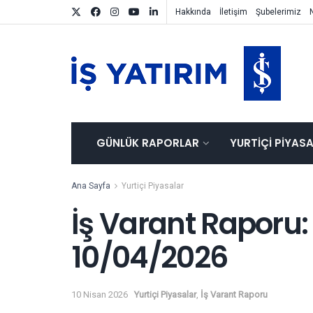
Hakkında
İletişim
Şubelerimiz
GÜNLÜK RAPORLAR
YURTIÇI PIYAS
Ana Sayfa
Yurtiçi Piyasalar
İş Varant Raporu:
10/04/2026
10 Nisan 2026
Yurtiçi Piyasalar
,
İş Varant Raporu