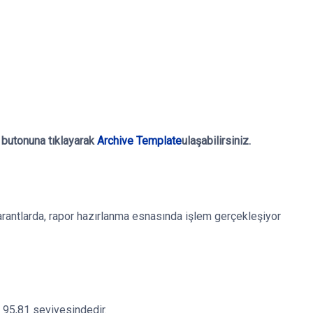
 butonuna tıklayarak
Archive Template
ulaşabilirsiniz.
arantlarda, rapor hazırlanma esnasında işlem gerçekleşiyor
ı 95,81 seviyesindedir.