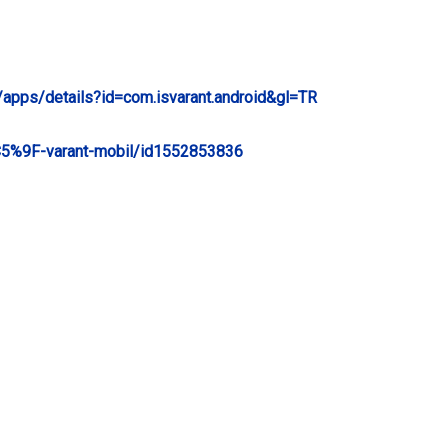
e/apps/details?id=com.isvarant.android&gl=TR
%C5%9F-varant-mobil/id1552853836