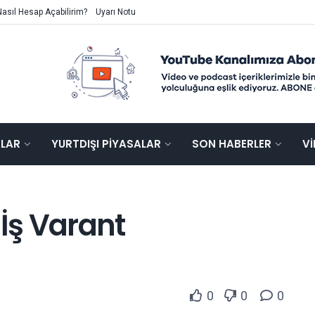
Nasıl Hesap Açabilirim?
Uyarı Notu
ALAR
YURTDIŞI PIYASALAR
SON HABERLER
V
 İş Varant
0
0
0