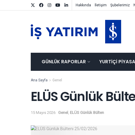
Hakkında
İletişim
Şubelerimiz
GÜNLÜK RAPORLAR
YURTIÇI PIYAS
Ana Sayfa
Genel
ELÜS Günlük Bült
15 Mayıs 2026
Genel
,
ELÜS Günlük Bülten