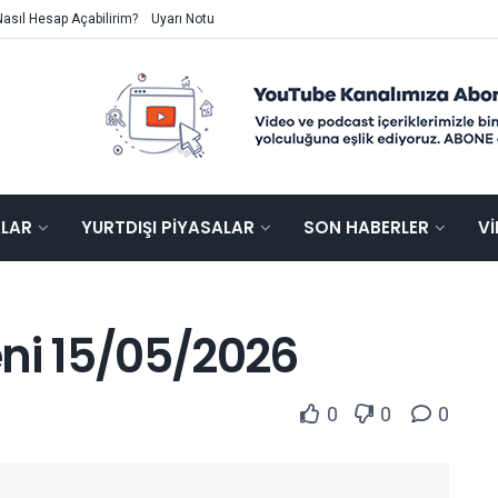
Nasıl Hesap Açabilirim?
Uyarı Notu
ALAR
YURTDIŞI PIYASALAR
SON HABERLER
V
eni 15/05/2026
0
0
0