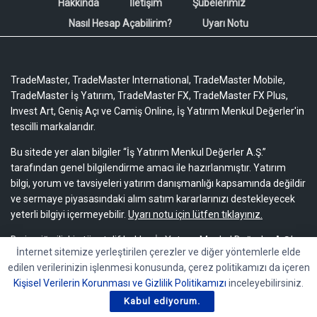
Hakkında
İletişim
Şubelerimiz
Nasıl Hesap Açabilirim?
Uyarı Notu
TradeMaster, TradeMaster International, TradeMaster Mobile,
TradeMaster İş Yatırım, TradeMaster FX, TradeMaster FX Plus,
Invest Art, Geniş Açı ve Camiş Online, İş Yatırım Menkul Değerler'in
tescilli markalarıdır.
Bu sitede yer alan bilgiler “İş Yatırım Menkul Değerler A.Ş.”
tarafından genel bilgilendirme amacı ile hazırlanmıştır. Yatırım
bilgi, yorum ve tavsiyeleri yatırım danışmanlığı kapsamında değildir
ve sermaye piyasasındaki alım satım kararlarınızı destekleyecek
yeterli bilgiyi içermeyebilir.
Uyarı notu için lütfen tıklayınız.
Bu içeriğe ilişkin tüm telif hakları İş Yatırım Menkul Değerler A.Ş.’ye
İnternet sitemize yerleştirilen çerezler ve diğer yöntemlerle elde
aittir. Bu içerik, açık iznimiz olmaksızın başkaları tarafından
edilen verilerinizin işlenmesi konusunda, çerez politikamızı da içeren
herhangi bir amaçla, kısmen veya tamamen çoğaltılamaz,
Kişisel Verilerin Korunması ve Gizlilik Politikamızı
inceleyebilirsiniz.
dağıtılamaz, yayımlanamaz veya değiştirilemez.
Kabul ediyorum.