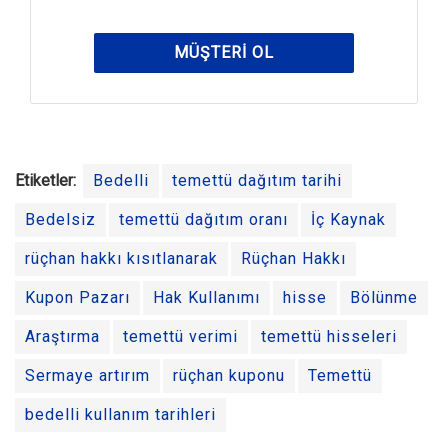
MÜŞTERI OL
Etiketler:
Bedelli
temettü dağıtım tarihi
Bedelsiz
temettü dağıtım oranı
İç Kaynak
rüçhan hakkı kısıtlanarak
Rüçhan Hakkı
Kupon Pazarı
Hak Kullanımı
hisse
Bölünme
Araştırma
temettü verimi
temettü hisseleri
Sermaye artırım
rüçhan kuponu
Temettü
bedelli kullanım tarihleri