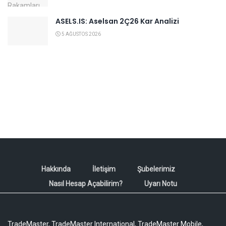
ASELS.IS: Aselsan 2Ç26 Kar Analizi
5 AĞUSTOS 2026
Hakkında
İletişim
Şubelerimiz
Nasıl Hesap Açabilirim?
Uyarı Notu
TradeMaster, TradeMaster International, TradeMaster Mobile,