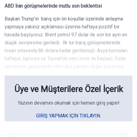
ABD İran görüşmelerinde mutlu son beklentisi
Başkan Trump’ın barış için ön koşullar üzerinde anlaşma
yapmaya yakınız açıklaması üzerine haftaya pozitif bir
havada başlıyoruz. Brent petrol 97 dolar ile son bir ayın en
düşük seviyesine geriledi. İlk tur barış görüşmelerinde
nisan ortasında 86 dolara kadar gerilemişti. Asya borsaları
haftaya Japonya ve Tayvan’da yeni zirve ile başladı. Dolar
gerilerken, gelişmekte olan ülke paraları değer kazanıyor.
Üye ve Müşterilere Özel İçerik
Yazının devamını okumak için hemen giriş yapın!
GIRIŞ YAPMAK IÇIN TIKLAYIN.