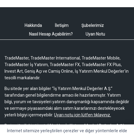
Hakkında
İletişim
Şubelerimiz
Nasıl Hesap Açabilirim?
Uyarı Notu
TradeMaster, TradeMaster International, TradeMaster Mobile,
TradeMaster İş Yatırım, TradeMaster FX, TradeMaster FX Plus,
Invest Art, Geniş Açı ve Camiş Online, İş Yatırım Menkul Değerler'in
tescilli markalarıdır.
Bu sitede yer alan bilgiler “İş Yatırım Menkul Değerler A.Ş.”
tarafından genel bilgilendirme amacı ile hazırlanmıştır. Yatırım
bilgi, yorum ve tavsiyeleri yatırım danışmanlığı kapsamında değildir
ve sermaye piyasasındaki alım satım kararlarınızı destekleyecek
yeterli bilgiyi içermeyebilir.
Uyarı notu için lütfen tıklayınız.
Bu içeriğe ilişkin tüm telif hakları İş Yatırım Menkul Değerler A.Ş.’ye
İnternet sitemize yerleştirilen çerezler ve diğer yöntemlerle elde
aittir. Bu içerik, açık iznimiz olmaksızın başkaları tarafından