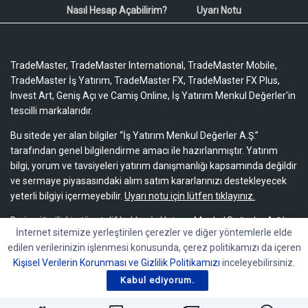
Nasıl Hesap Açabilirim?
Uyarı Notu
TradeMaster, TradeMaster International, TradeMaster Mobile,
TradeMaster İş Yatırım, TradeMaster FX, TradeMaster FX Plus,
Invest Art, Geniş Açı ve Camiş Online, İş Yatırım Menkul Değerler'in
tescilli markalarıdır.
Bu sitede yer alan bilgiler “İş Yatırım Menkul Değerler A.Ş.”
tarafından genel bilgilendirme amacı ile hazırlanmıştır. Yatırım
bilgi, yorum ve tavsiyeleri yatırım danışmanlığı kapsamında değildir
ve sermaye piyasasındaki alım satım kararlarınızı destekleyecek
yeterli bilgiyi içermeyebilir.
Uyarı notu için lütfen tıklayınız.
Bu içeriğe ilişkin tüm telif hakları İş Yatırım Menkul Değerler A.Ş.’ye
İnternet sitemize yerleştirilen çerezler ve diğer yöntemlerle elde
aittir. Bu içerik, açık iznimiz olmaksızın başkaları tarafından
edilen verilerinizin işlenmesi konusunda, çerez politikamızı da içeren
herhangi bir amaçla, kısmen veya tamamen çoğaltılamaz,
Kişisel Verilerin Korunması ve Gizlilik Politikamızı
inceleyebilirsiniz.
dağıtılamaz, yayımlanamaz veya değiştirilemez.
Kabul ediyorum.