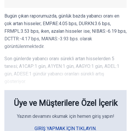
Bugün çıkan raporumuzda, günlük bazda yabancı oranı en
çok artan hisseler; EMPAE:4.05 bps, DURKN:3.6 bps,
FRMPL:3.53 bps, iken, azalan hisseler ise; NIBAS:-6.19 bps,
DCTTR:-4.17 bps, MANAS:-3.93 bps. olarak
görüntülenmektedir.
Son günlerde yabancı oranı sürekli artan hisselerden 5
tanesi; A1CAP:1 gün, A1YEN:1 gün, AAGYO:1 gün, ADEL:1
gün, ADESE:1 gündür yabancı oranları sürekli artış
gösteriyor.
Üye ve Müşterilere Özel İçerik
Yazının devamını okumak için hemen giriş yapın!
GIRIŞ YAPMAK IÇIN TIKLAYIN.