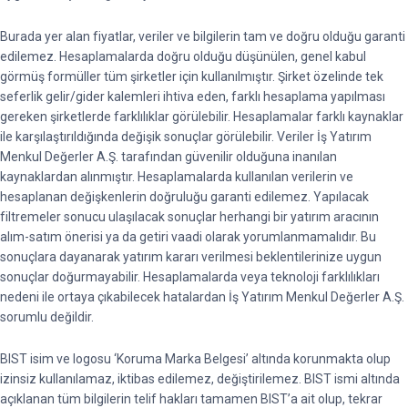
Burada yer alan fiyatlar, veriler ve bilgilerin tam ve doğru olduğu garanti
edilemez. Hesaplamalarda doğru olduğu düşünülen, genel kabul
görmüş formüller tüm şirketler için kullanılmıştır. Şirket özelinde tek
seferlik gelir/gider kalemleri ihtiva eden, farklı hesaplama yapılması
gereken şirketlerde farklılıklar görülebilir. Hesaplamalar farklı kaynaklar
ile karşılaştırıldığında değişik sonuçlar görülebilir. Veriler İş Yatırım
Menkul Değerler A.Ş. tarafından güvenilir olduğuna inanılan
kaynaklardan alınmıştır. Hesaplamalarda kullanılan verilerin ve
hesaplanan değişkenlerin doğruluğu garanti edilemez. Yapılacak
filtremeler sonucu ulaşılacak sonuçlar herhangi bir yatırım aracının
alım-satım önerisi ya da getiri vaadi olarak yorumlanmamalıdır. Bu
sonuçlara dayanarak yatırım kararı verilmesi beklentilerinize uygun
sonuçlar doğurmayabilir. Hesaplamalarda veya teknoloji farklılıkları
nedeni ile ortaya çıkabilecek hatalardan İş Yatırım Menkul Değerler A.Ş.
sorumlu değildir.
BIST isim ve logosu ‘Koruma Marka Belgesi’ altında korunmakta olup
izinsiz kullanılamaz, iktibas edilemez, değiştirilemez. BIST ismi altında
açıklanan tüm bilgilerin telif hakları tamamen BIST’a ait olup, tekrar