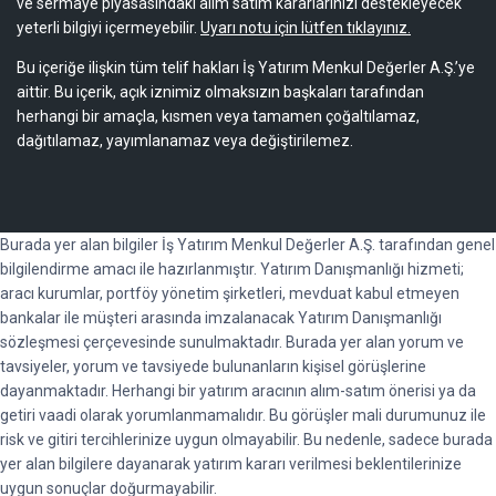
ve sermaye piyasasındaki alım satım kararlarınızı destekleyecek
yeterli bilgiyi içermeyebilir.
Uyarı notu için lütfen tıklayınız.
Bu içeriğe ilişkin tüm telif hakları İş Yatırım Menkul Değerler A.Ş.’ye
aittir. Bu içerik, açık iznimiz olmaksızın başkaları tarafından
herhangi bir amaçla, kısmen veya tamamen çoğaltılamaz,
dağıtılamaz, yayımlanamaz veya değiştirilemez.
Burada yer alan bilgiler İş Yatırım Menkul Değerler A.Ş. tarafından genel
bilgilendirme amacı ile hazırlanmıştır. Yatırım Danışmanlığı hizmeti;
aracı kurumlar, portföy yönetim şirketleri, mevduat kabul etmeyen
bankalar ile müşteri arasında imzalanacak Yatırım Danışmanlığı
sözleşmesi çerçevesinde sunulmaktadır. Burada yer alan yorum ve
tavsiyeler, yorum ve tavsiyede bulunanların kişisel görüşlerine
dayanmaktadır. Herhangi bir yatırım aracının alım-satım önerisi ya da
getiri vaadi olarak yorumlanmamalıdır. Bu görüşler mali durumunuz ile
risk ve gitiri tercihlerinize uygun olmayabilir. Bu nedenle, sadece burada
yer alan bilgilere dayanarak yatırım kararı verilmesi beklentilerinize
uygun sonuçlar doğurmayabilir.