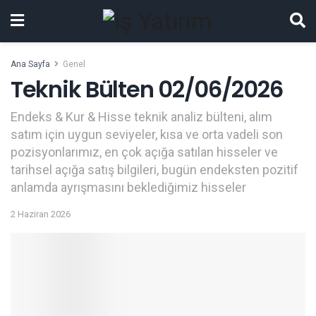
Ana Sayfa
Genel
Teknik Bülten 02/06/2026
Endeks & Kur & Hisse teknik analiz bülteni, alım
satım için uygun seviyeler, kısa ve orta vadeli son
pozisyonlarımız, en çok açığa satılan hisseler ve
tarihsel açığa satış bilgileri, bugün endeksten pozitif
anlamda ayrışmasını beklediğimiz hisseler
2 Haziran 2026