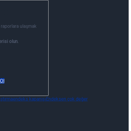
i Ol
 raporlara ulaşmak
risi olun.
 Ol
ştırma
endeks kapanışı
Endeks
en çok değer