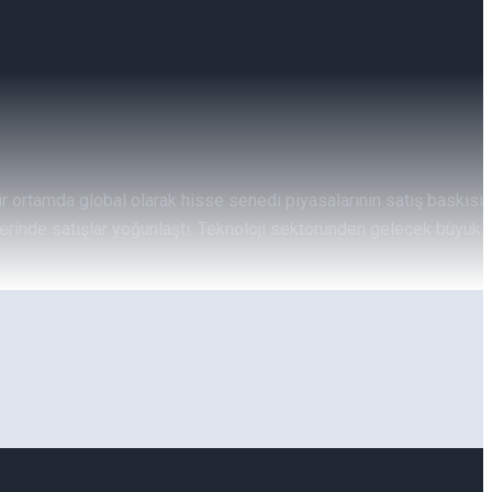
bir ortamda global olarak hisse senedi piyasalarının satış baskısı
elerinde satışlar yoğunlaştı. Teknoloji sektöründen gelecek büyük