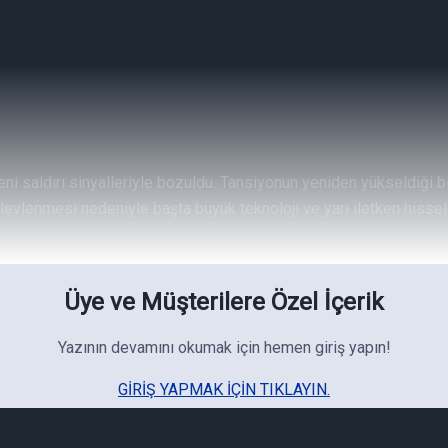
yeni saldırı sinyalleriyle bozuldu. Tansiyonun yeniden yükseldiği 
 alevlenmesi nedeniyle başta büyük teknoloji ve yarı iletken hiss
Üye ve Müşterilere Özel İçerik
Yazının devamını okumak için hemen giriş yapın!
GIRIŞ YAPMAK IÇIN TIKLAYIN.