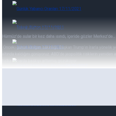
Günlük Yabancı Oranları 05/08/2026
Günlük Yabancı Oranları 05/08/2026
Hürmüz’de sular bir kez daha ısındı, içeride gözler Merkez’de…
Teknik Bülten 05/08/2026
Önceki günün kırılgan sakinliği, Başkan Trump’ın İran’a yönelik 
altında kaldığını görüyoruz. ABD’de jeopolitik risklerin yeniden
halka arzlarda baskıyı arttırmış gözüküyor.
Teknik Bülten 05/08/2026
Günlük Açığa Satış Bilgileri 05/08/2026
Günlük Açığa Satış Bilgileri 05/08/2026