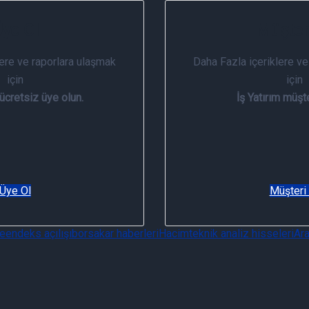
ye Ol
Müşter
lere ve raporlara ulaşmak
Daha Fazla içeriklere ve
için
için
 ücretsiz üye olun.
İş Yatırım müşte
Üye Ol
Müşteri
se
endeks açılışı
borsa
kar haberleri
Hacim
teknik analiz hisseleri
Ara