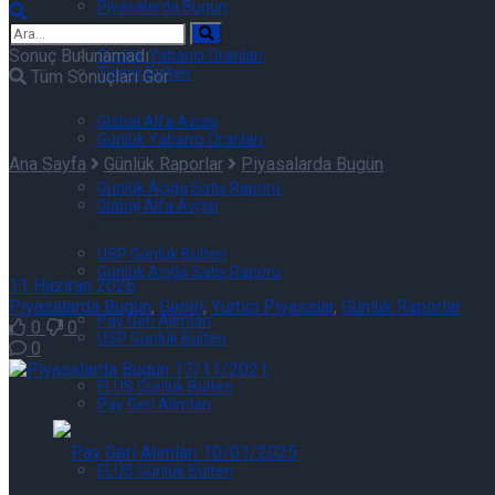
Piyasalarda Bugün
Sonuç Bulunamadı
Günlük Yabancı Oranları
Teknik Bülten
Tüm Sonuçları Gör
Global Alfa Avcısı
Günlük Yabancı Oranları
Ana Sayfa
Günlük Raporlar
Piyasalarda Bugün
Günlük Açığa Satış Raporu
Global Alfa Avcısı
Piyasalarda Bugün 11/06/2
USP Günlük Bülten
Günlük Açığa Satış Raporu
11 Haziran 2026
Piyasalarda Bugün
,
Genel
,
Yurtiçi Piyasalar
,
Günlük Raporlar
Pay Geri Alımları
0
0
USP Günlük Bülten
0
ELÜS Günlük Bülten
Pay Geri Alımları
ELÜS Günlük Bülten