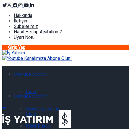
Hakkında
İletişim
Şubelerimiz
Nasıl Hesap Açabilirim?
Uyarı Notu
Giriş Yap
Günlük Raporlar
Tümü
Günlük Raporlar
Piyasalarda Bugün
Tümü
Teknik Bülten