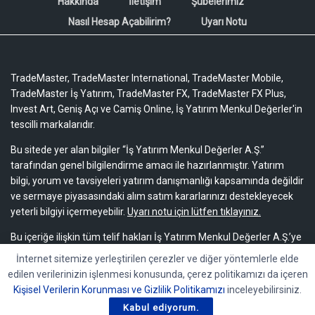
Hakkında
İletişim
Şubelerimiz
Nasıl Hesap Açabilirim?
Uyarı Notu
TradeMaster, TradeMaster International, TradeMaster Mobile,
TradeMaster İş Yatırım, TradeMaster FX, TradeMaster FX Plus,
Invest Art, Geniş Açı ve Camiş Online, İş Yatırım Menkul Değerler'in
tescilli markalarıdır.
Bu sitede yer alan bilgiler “İş Yatırım Menkul Değerler A.Ş.”
tarafından genel bilgilendirme amacı ile hazırlanmıştır. Yatırım
bilgi, yorum ve tavsiyeleri yatırım danışmanlığı kapsamında değildir
ve sermaye piyasasındaki alım satım kararlarınızı destekleyecek
yeterli bilgiyi içermeyebilir.
Uyarı notu için lütfen tıklayınız.
Bu içeriğe ilişkin tüm telif hakları İş Yatırım Menkul Değerler A.Ş.’ye
aittir. Bu içerik, açık iznimiz olmaksızın başkaları tarafından
İnternet sitemize yerleştirilen çerezler ve diğer yöntemlerle elde
herhangi bir amaçla, kısmen veya tamamen çoğaltılamaz,
edilen verilerinizin işlenmesi konusunda, çerez politikamızı da içeren
dağıtılamaz, yayımlanamaz veya değiştirilemez.
Kişisel Verilerin Korunması ve Gizlilik Politikamızı
inceleyebilirsiniz.
Kabul ediyorum.