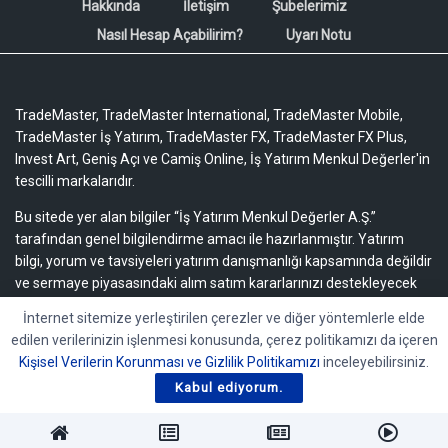
Hakkında
İletişim
Şubelerimiz
Nasıl Hesap Açabilirim?
Uyarı Notu
TradeMaster, TradeMaster International, TradeMaster Mobile,
TradeMaster İş Yatırım, TradeMaster FX, TradeMaster FX Plus,
Invest Art, Geniş Açı ve Camiş Online, İş Yatırım Menkul Değerler'in
tescilli markalarıdır.
Bu sitede yer alan bilgiler “İş Yatırım Menkul Değerler A.Ş.”
tarafından genel bilgilendirme amacı ile hazırlanmıştır. Yatırım
bilgi, yorum ve tavsiyeleri yatırım danışmanlığı kapsamında değildir
ve sermaye piyasasındaki alım satım kararlarınızı destekleyecek
yeterli bilgiyi içermeyebilir.
Uyarı notu için lütfen tıklayınız.
İnternet sitemize yerleştirilen çerezler ve diğer yöntemlerle elde
edilen verilerinizin işlenmesi konusunda, çerez politikamızı da içeren
Bu içeriğe ilişkin tüm telif hakları İş Yatırım Menkul Değerler A.Ş.’ye
Kişisel Verilerin Korunması ve Gizlilik Politikamızı
inceleyebilirsiniz.
aittir. Bu içerik, açık iznimiz olmaksızın başkaları tarafından
herhangi bir amaçla, kısmen veya tamamen çoğaltılamaz,
Kabul ediyorum.
dağıtılamaz, yayımlanamaz veya değiştirilemez.