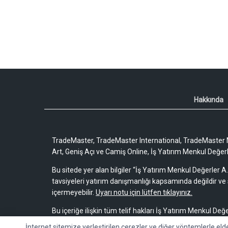
Hakkında
TradeMaster, TradeMaster International, TradeMaster M
Art, Geniş Açı ve Camiş Online, İş Yatırım Menkul Değerler
Bu sitede yer alan bilgiler “İş Yatırım Menkul Değerler A.
tavsiyeleri yatırım danışmanlığı kapsamında değildir ve 
içermeyebilir.
Uyarı notu için lütfen tıklayınız.
Bu içeriğe ilişkin tüm telif hakları İş Yatırım Menkul Değe
bir amaçla, kısmen veya tamamen çoğaltılamaz, dağıtı
İnternet sitemize yerleştirilen çerezler ve diğer yöntemlerle eld