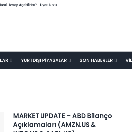
Nasıl Hesap Açabilirim?
Uyarı Notu
ALAR
YURTDIŞI PIYASALAR
SON HABERLER
VI
MARKET UPDATE – ABD Bilanço
Açıklamaları (AMZN.US &