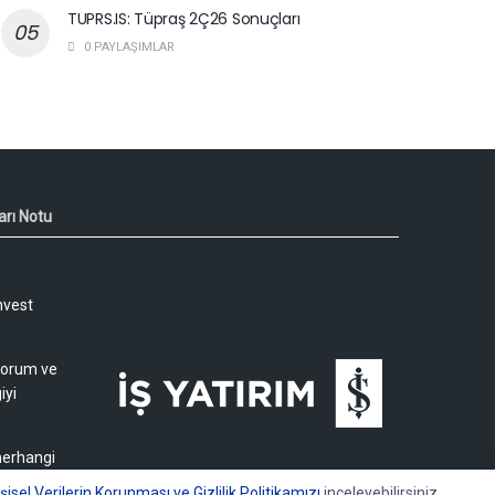
TUPRS.IS: Tüpraş 2Ç26 Sonuçları
0 PAYLAŞIMLAR
arı Notu
nvest
 yorum ve
iyi
 herhangi
işisel Verilerin Korunması ve Gizlilik Politikamızı
inceleyebilirsiniz.