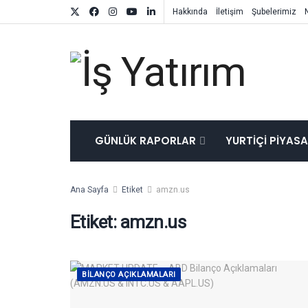
Hakkında
İletişim
Şubelerimiz
GÜNLÜK RAPORLAR
YURTIÇI PIYAS
Ana Sayfa
Etiket
amzn.us
Etiket:
amzn.us
BILANÇO AÇIKLAMALARI