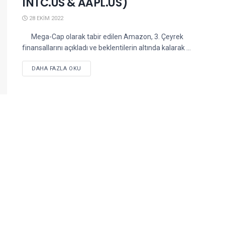
INTC.US & AAPL.US)
28 EKIM 2022
Mega-Cap olarak tabir edilen Amazon, 3. Çeyrek
finansallarını açıkladı ve beklentilerin altında kalarak ...
DETAILS
DAHA FAZLA OKU