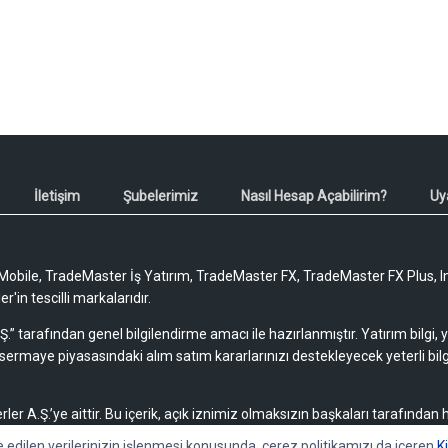
İletişim
Şubelerimiz
Nasıl Hesap Açabilirim?
Uy
obile, TradeMaster İş Yatırım, TradeMaster FX, TradeMaster FX Plus, I
'in tescilli markalarıdır.
Ş.” tarafından genel bilgilendirme amacı ile hazırlanmıştır. Yatırım bilgi,
sermaye piyasasındaki alım satım kararlarınızı destekleyecek yeterli bilg
rler A.Ş.’ye aittir. Bu içerik, açık iznimiz olmaksızın başkaları tarafından
lamaz, yayımlanamaz veya değiştirilemez.
e edilen verilerinizin işlenmesi konusunda, çerez politikamızı da içeren
K