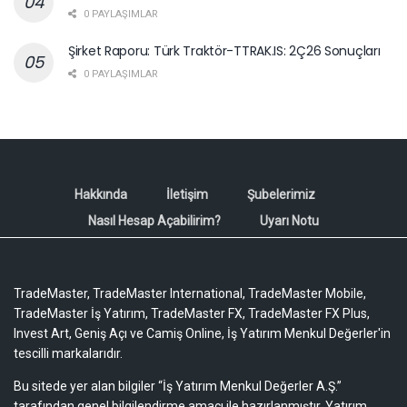
0 PAYLAŞIMLAR
Şirket Raporu: Türk Traktör-TTRAK.IS: 2Ç26 Sonuçları
0 PAYLAŞIMLAR
Hakkında
İletişim
Şubelerimiz
Nasıl Hesap Açabilirim?
Uyarı Notu
TradeMaster, TradeMaster International, TradeMaster Mobile,
TradeMaster İş Yatırım, TradeMaster FX, TradeMaster FX Plus,
Invest Art, Geniş Açı ve Camiş Online, İş Yatırım Menkul Değerler'in
tescilli markalarıdır.
Bu sitede yer alan bilgiler “İş Yatırım Menkul Değerler A.Ş.”
tarafından genel bilgilendirme amacı ile hazırlanmıştır. Yatırım