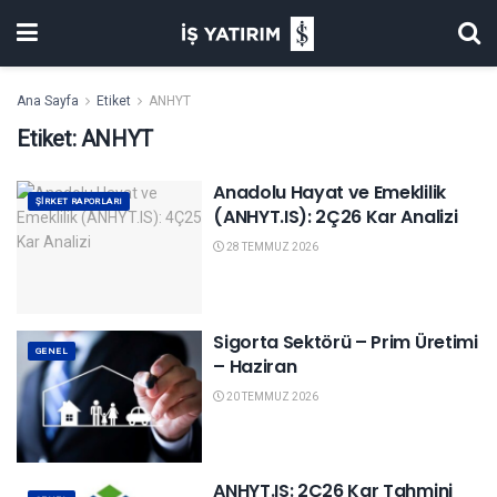
Ana Sayfa
Etiket
ANHYT
Etiket:
ANHYT
Anadolu Hayat ve Emeklilik
ŞIRKET RAPORLARI
(ANHYT.IS): 2Ç26 Kar Analizi
28 TEMMUZ 2026
Sigorta Sektörü – Prim Üretimi
GENEL
– Haziran
20 TEMMUZ 2026
ANHYT.IS: 2Ç26 Kar Tahmini