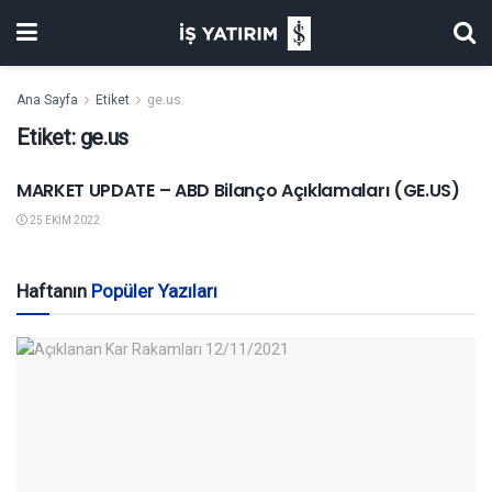
Ana Sayfa
Etiket
ge.us
Etiket:
ge.us
MARKET UPDATE – ABD Bilanço Açıklamaları (GE.US)
BILANÇO AÇIKLAMALARI
25 EKIM 2022
Haftanın
Popüler Yazıları