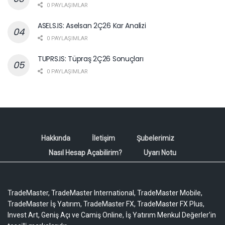
0 PAYLAŞIMLAR
ASELS.IS: Aselsan 2Ç26 Kar Analizi
0 PAYLAŞIMLAR
TUPRS.IS: Tüpraş 2Ç26 Sonuçları
0 PAYLAŞIMLAR
Hakkında
İletişim
Şubelerimiz
Nasıl Hesap Açabilirim?
Uyarı Notu
TradeMaster, TradeMaster International, TradeMaster Mobile,
TradeMaster İş Yatırım, TradeMaster FX, TradeMaster FX Plus,
Invest Art, Geniş Açı ve Camiş Online, İş Yatırım Menkul Değerler'in