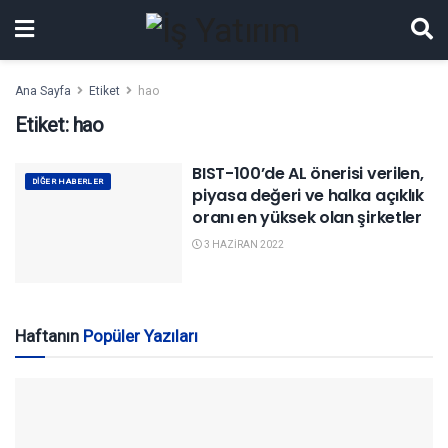
Ana Sayfa
Etiket
hao
Etiket:
hao
BIST-100’de AL önerisi verilen,
DIĞER HABERLER
piyasa değeri ve halka açıklık
oranı en yüksek olan şirketler
3 HAZIRAN 2022
Haftanın
Popüler Yazıları