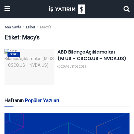
Ana Sayfa
Etiket
Macy’s
Etiket:
Macy’s
ABD BilançoAçıklamaları
GENEL
(M.US – CSCO.US – NVDA.US)
20 AĞUSTOS 2021
Haftanın
Popüler Yazıları