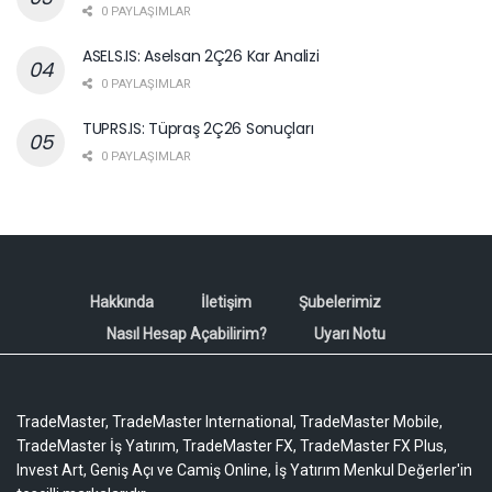
0 PAYLAŞIMLAR
ASELS.IS: Aselsan 2Ç26 Kar Analizi
0 PAYLAŞIMLAR
TUPRS.IS: Tüpraş 2Ç26 Sonuçları
0 PAYLAŞIMLAR
Hakkında
İletişim
Şubelerimiz
Nasıl Hesap Açabilirim?
Uyarı Notu
TradeMaster, TradeMaster International, TradeMaster Mobile,
TradeMaster İş Yatırım, TradeMaster FX, TradeMaster FX Plus,
Invest Art, Geniş Açı ve Camiş Online, İş Yatırım Menkul Değerler'in