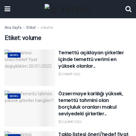
Ana Sayfa
Etiket
volume
Etiket:
volume
Temettü açıklayan şirketler
GENEL
içinde temettü verimi en
yüksek olanlar..
3 MART 2022
Özsermaye karlılığı yüksek,
GENEL
temettü tahmini olan
borçluluk oranları makul
seviyedeki şirketler..
2 ŞUBAT 2022
Takip listesi öneri/hedef fiyat