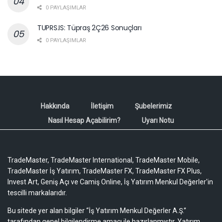
0 PAYLAŞIMLAR
TUPRS.IS: Tüpraş 2Ç26 Sonuçları
0 PAYLAŞIMLAR
Hakkında
İletişim
Şubelerimiz
Nasıl Hesap Açabilirim?
Uyarı Notu
TradeMaster, TradeMaster International, TradeMaster Mobile,
TradeMaster İş Yatırım, TradeMaster FX, TradeMaster FX Plus,
Invest Art, Geniş Açı ve Camiş Online, İş Yatırım Menkul Değerler'in
tescilli markalarıdır.
Bu sitede yer alan bilgiler “İş Yatırım Menkul Değerler A.Ş.”
tarafından genel bilgilendirme amacı ile hazırlanmıştır. Yatırım