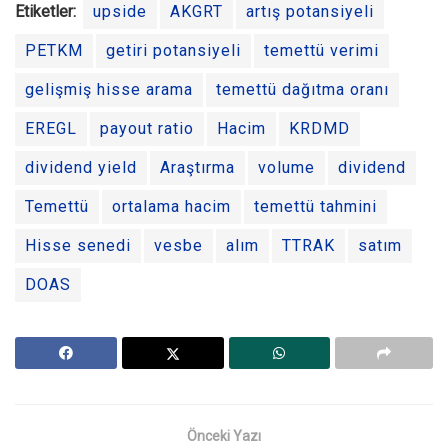
Etiketler:
upside
AKGRT
artış potansiyeli
PETKM
getiri potansiyeli
temettü verimi
gelişmiş hisse arama
temettü dağıtma oranı
EREGL
payout ratio
Hacim
KRDMD
dividend yield
Araştırma
volume
dividend
Temettü
ortalama hacim
temettü tahmini
Hisse senedi
vesbe
alım
TTRAK
satım
DOAS
Önceki Yazı