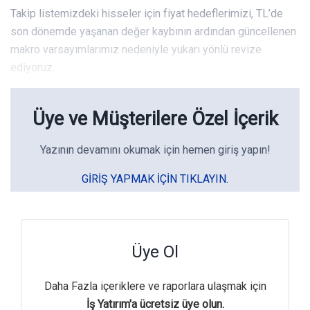
Takip listemizdeki hisseler için fiyat hedeflerimizi, TL’de
son dönemde yaşanan değer kaybının ardından güncellenen
makro varsayımlarımız nedeniyle yukarı yönlü revize
ediyoruz.
Üye ve Müşterilere Özel İçerik
Yazının devamını okumak için hemen giriş yapın!
GIRIŞ YAPMAK IÇIN TIKLAYIN.
Üye Ol
Daha Fazla içeriklere ve raporlara ulaşmak için
İş Yatırım'a ücretsiz üye olun.