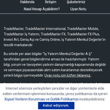
Hakkında
İletişim
Şubelerimiz
Nasıl Hesap Açabilirim?
Uyarı Notu
TradeMaster, TradeMaster International, TradeMaster Mobile,
TradeMaster İş Yatırım, TradeMaster FX, TradeMaster FX Plus,
Invest Art, Geniş Açı ve Camiş Online, İş Yatırım Menkul Değerler'in
tescilli markalarıdır.
Bu sitede yer alan bilgiler “İş Yatırım Menkul Değerler A.Ş.”
tarafından genel bilgilendirme amacı ile hazırlanmıştır. Yatırım
bilgi, yorum ve tavsiyeleri yatırım danışmanlığı kapsamında değildir
ve sermaye piyasasındaki alım satım kararlarınızı destekleyecek
yeterli bilgiyi içermeyebilir.
Uyarı notu için lütfen tıklayınız.
Bu içeriğe ilişkin tüm telif hakları İş Yatırım Menkul Değerler A.Ş.’ye
İnternet sitemize yerleştirilen çerezler ve diğer yöntemlerle elde
aittir. Bu içerik, açık iznimiz olmaksızın başkaları tarafından
edilen verilerinizin işlenmesi konusunda, çerez politikamızı da içeren
herhangi bir amaçla, kısmen veya tamamen çoğaltılamaz,
Kişisel Verilerin Korunması ve Gizlilik Politikamızı
inceleyebilirsiniz.
dağıtılamaz, yayımlanamaz veya değiştirilemez.
Kabul ediyorum.