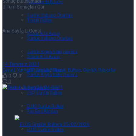
Sonuç Bulunamadı
Piyasalarda Bugün
Tüm Sonuçları Gör
Günlük Yabancı Oranları
Teknik Bülten
Ana Sayfa
Genel
Global Alfa Avcısı
Günlük Yabancı Oranları
Teknik Bülten 14/07/2021
Günlük Açığa Satış Raporu
Global Alfa Avcısı
14 Temmuz 2021
Genel
,
Yurtiçi Piyasalar
,
Teknik Bülten
,
Günlük Raporlar
USP Günlük Bülten
Günlük Açığa Satış Raporu
0
0
0
Pay Geri Alımları
USP Günlük Bülten
ELÜS Günlük Bülten
Pay Geri Alımları
ELÜS Günlük Bülten