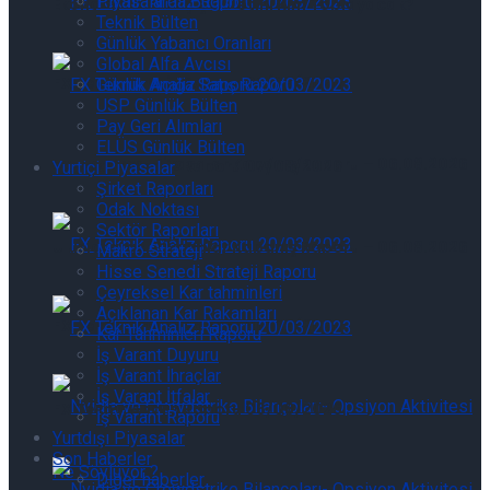
Piyasalarda Bugün
Ekonomisinin Geçiş Ücretini Kim Toplayacak?
Teknik Bülten
Günlük Yabancı Oranları
Global Alfa Avcısı
FX Teknik Analiz Raporu 07/08/2026
Günlük Açığa Satış Raporu
USP Günlük Bülten
Pay Geri Alımları
ELÜS Günlük Bülten
Uluslararası Piyasalar Kapanış Raporu – 06.08.2026
FX Teknik Analiz Raporu 07/08/2026
Yurtiçi Piyasalar
Şirket Raporları
Odak Noktası
Sektör Raporları
Uluslararası Piyasalar Kapanış Raporu – 06.08.2026
Makro Strateji
Hisse Senedi Strateji Raporu
Çeyreksel Kar tahminleri
Açıklanan Kar Rakamları
FX Teknik Analiz Raporu 06/08/2026
Kar Tahminleri Raporu
İş Varant Duyuru
İş Varant İhraçlar
İş Varant İtfalar
FX Teknik Analiz Raporu 06/08/2026
İş Varant Raporu
Yurtdışı Piyasalar
Son Haberler
Diğer haberler