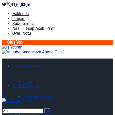
Hakkında
İletişim
Şubelerimiz
Nasıl Hesap Açabilirim?
Uyarı Notu
Giriş Yap
Günlük Raporlar
Tümü
Günlük Raporlar
Piyasalarda Bugün
Tümü
Teknik Bülten