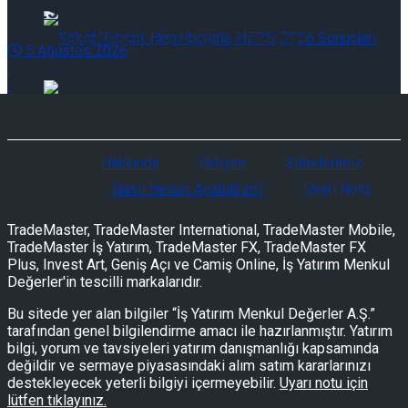
ASELS.IS: Aselsan 2Ç26 Kar Analizi
İş Varant Raporu: İş Varant 07/08/2026
5 Ağustos 2026
Şirket Raporu: Hepsiburada-HEPS: 2Ç26 Sonuçları
Hakkında
İletişim
Şubelerimiz
Şirket Raporu: Hepsiburada-HEPS: 2Ç26 Sonuçları
Nasıl Hesap Açabilirim?
Uyarı Notu
TradeMaster, TradeMaster International, TradeMaster Mobile,
TradeMaster İş Yatırım, TradeMaster FX, TradeMaster FX
Plus, Invest Art, Geniş Açı ve Camiş Online, İş Yatırım Menkul
Değerler'in tescilli markalarıdır.
Şirket Raporu: Türk Havayolları-THYAO.IS: Şirket
Bu sitede yer alan bilgiler “İş Yatırım Menkul Değerler A.Ş.”
tarafından genel bilgilendirme amacı ile hazırlanmıştır. Yatırım
bilgi, yorum ve tavsiyeleri yatırım danışmanlığı kapsamında
Güncelleme
Şirket Raporu: Türk Havayolları-THYAO.IS: Şirket
değildir ve sermaye piyasasındaki alım satım kararlarınızı
destekleyecek yeterli bilgiyi içermeyebilir.
Uyarı notu için
lütfen tıklayınız.