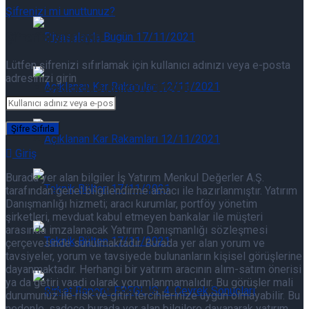
Şifrenizi mi unuttunuz?
Piyasalarda Bugün 07/08/2026
Şifrenizi sıfırlayın
Lütfen şifrenizi sıfırlamak için kullanıcı adınızı veya e-posta
adresinizi girin
Piyasalarda Bugün 07/08/2026
Açıklanan Kar Rakamları 07/08/2026
Giriş
Burada yer alan bilgiler İş Yatırım Menkul Değerler A.Ş.
Açıklanan Kar Rakamları 07/08/2026
tarafından genel bilgilendirme amacı ile hazırlanmıştır. Yatırım
Danışmanlığı hizmeti; aracı kurumlar, portföy yönetim
şirketleri, mevduat kabul etmeyen bankalar ile müşteri
arasında imzalanacak Yatırım Danışmanlığı sözleşmesi
Teknik Bülten 07/08/2026
çerçevesinde sunulmaktadır. Burada yer alan yorum ve
tavsiyeler, yorum ve tavsiyede bulunanların kişisel görüşlerine
dayanmaktadır. Herhangi bir yatırım aracının alım-satım önerisi
ya da getiri vaadi olarak yorumlanmamalıdır. Bu görüşler mali
Teknik Bülten 07/08/2026
durumunuz ile risk ve gitiri tercihlerinize uygun olmayabilir. Bu
nedenle, sadece burada yer alan bilgilere dayanarak yatırım