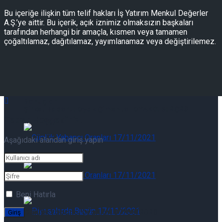
Güncelleme
Bu içeriğe ilişkin tüm telif hakları İş Yatırım Menkul Değerler
A.Ş.’ye aittir. Bu içerik, açık iznimiz olmaksızın başkaları
tarafından herhangi bir amaçla, kısmen veya tamamen
çoğaltılamaz, dağıtılamaz, yayımlanamaz veya değiştirilemez.
Şirket Raporu: Oyak Çimento-OYAKC.IS: 2Ç26
Sonuçları
Şirket Raporu: Oyak Çimento-OYAKC.IS: 2Ç26
Tekrar Hoşgeldiniz!
Sonuçları
Aşağıdaki alandan giriş yapın
Günlük Yabancı Oranları 07/08/2026
Beni Hatırla
Günlük Yabancı Oranları 07/08/2026