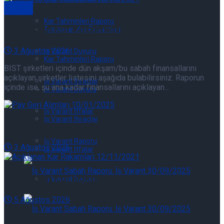
Genel
Kar Tahminleri Raporu
Açıklanan Kar Rakamları 03/08/2026
Açıklanan Kar Rakamları
3 Ağustos 2026
İş Varant Duyuru
Kar Tahminleri Raporu
BIST şirketleri içinde dün akşam/bu sabah finansallarını
açıklayan şirketler listesini aşağıda bulabilirsiniz. Raporun
İş Varant İhraçlar
içinde ise, şu ana kadar finansallarını açıklayan...
İş Varant Duyuru
İş Varant İtfalar
İş Varant İhraçlar
Pay Geri Alımları 03/08/2026
İş Varant Raporu
3 Ağustos 2026
İş Varant İtfalar
Açıklanan Kar Rakamları 05/08/2026
İş Varant Raporu
5 Ağustos 2026
İş Varant Raporu: İş Varant 07/08/2026