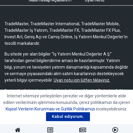
TradeMaster, TradeMaster International, TradeMaster Mobile,
TradeMaster İş Yatırım, TradeMaster FX, TradeMaster FX Plus,
Invest Art, Geniş Açı ve Camiş Online, İş Yatırım Menkul Değerler'in
tescilli markalarıdır.
Bu sitede yer alan bilgiler “İş Yatırım Menkul Değerler A.Ş.”
tarafından genel bilgilendirme amacı ile hazırlanmıştır. Yatırım
bilgi, yorum ve tavsiyeleri yatırım danışmanlığı kapsamında değildir
ve sermaye piyasasındaki alım satım kararlarınızı destekleyecek
yeterli bilgiyi içermeyebilir.
Uyarı notu için lütfen tıklayınız.
Bu içeriğe ilişkin tüm telif hakları İş Yatırım Menkul Değerler A.Ş.’ye
İnternet sitemize yerleştirilen çerezler ve diğer yöntemlerle elde
aittir. Bu içerik, açık iznimiz olmaksızın başkaları tarafından
edilen verilerinizin işlenmesi konusunda, çerez politikamızı da içeren
herhangi bir amaçla, kısmen veya tamamen çoğaltılamaz,
Kişisel Verilerin Korunması ve Gizlilik Politikamızı
inceleyebilirsiniz.
dağıtılamaz, yayımlanamaz veya değiştirilemez.
Kabul ediyorum.