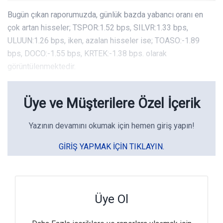
Bugün çıkan raporumuzda, günlük bazda yabancı oranı en
çok artan hisseler; TSPOR:1.52 bps, SILVR:1.33 bps,
ULUUN:1.26 bps, iken, azalan hisseler ise; TOASO:-1.89
bps, DOCO:-1.55 bps, KRTEK:-1.38 bps. olarak
görüntülenmektedir.
Üye ve Müşterilere Özel İçerik
Yazının devamını okumak için hemen giriş yapın!
GIRIŞ YAPMAK IÇIN TIKLAYIN.
Üye Ol