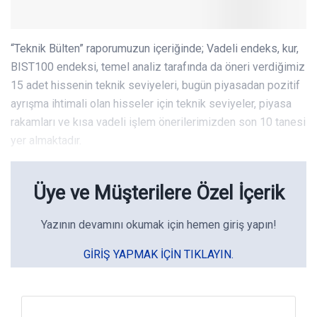
“Teknik Bülten” raporumuzun içeriğinde; Vadeli endeks, kur,
BIST100 endeksi, temel analiz tarafında da öneri verdiğimiz
15 adet hissenin teknik seviyeleri, bugün piyasadan pozitif
ayrışma ihtimali olan hisseler için teknik seviyeler, piyasa
rakamları ve kısa vadeli işlem önerilerimizden son 10 tanesi
yer almaktadır.
Üye ve Müşterilere Özel İçerik
Yazının devamını okumak için hemen giriş yapın!
GIRIŞ YAPMAK IÇIN TIKLAYIN.