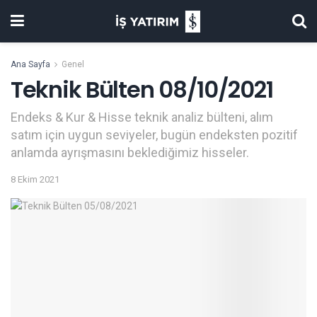
Ana Sayfa
Genel
Teknik Bülten 08/10/2021
Endeks & Kur & Hisse teknik analiz bülteni, alım
satım için uygun seviyeler, bugün endeksten pozitif
anlamda ayrışmasını beklediğimiz hisseler.
8 Ekim 2021