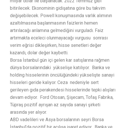
milyar dolar ile başlanacak. 2022 Temmuz gibi
bitirilecek. Ekonominin gidişatına göre bu takvim
değişebilecek. Powell konuşmasında varlık alımının
azaltılmasına başlanmasının faizlerin hemen
artırılacağı anlamına gelmediğini vurguladı. Faiz
artırmakta eceleci olunmayacağı vurgusu sonrası
verim eğrisi dikleşirken, hisse senetleri değer
kazandı, dolar değer kaybetti.
Borsa İstanbul gün içi gelen kar satışlarına rağmen
dünya borsalarındaki yükselişe katılıyor. Banka ve
holding hisselerinin öncülüğündeki yükselişte sanayi
hisseleri geride kalıyor. Ceza nedeniyle sert
gerileyen gıda perakendesi hisselerinde tepki alışları
devam ediyor. Ford Otosan, Şişecam, Tofaş Fabrika,
Tüpraş pozitif ayrışan az sayıda sanayi şirketi
arasında yer alıyor.
ABD vadelileri ve Asya borsalarının seyri Borsa
İstanbul’da pozitif bir açılışa işaret ediyor. Banka ve