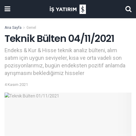
Ana Sayfa
Genel
Teknik Bülten 04/11/2021
Endeks & Kur & Hisse teknik analiz bülteni, alım
satım için uygun seviyeler, kısa ve orta vadeli son
pozisyonlarımız, bugün endeksten pozitif anlamda
ayrışmasını beklediğimiz hisseler
4 Kasım 2021