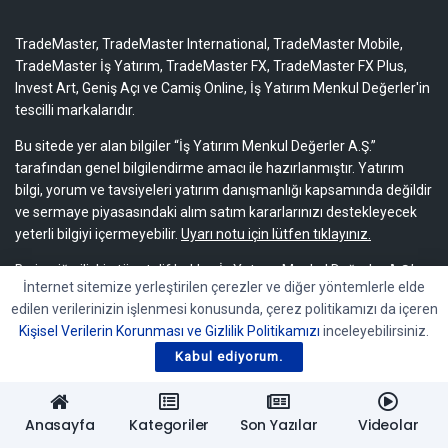
TradeMaster, TradeMaster International, TradeMaster Mobile,
TradeMaster İş Yatırım, TradeMaster FX, TradeMaster FX Plus,
Invest Art, Geniş Açı ve Camiş Online, İş Yatırım Menkul Değerler'in
tescilli markalarıdır.
Bu sitede yer alan bilgiler “İş Yatırım Menkul Değerler A.Ş.”
tarafından genel bilgilendirme amacı ile hazırlanmıştır. Yatırım
bilgi, yorum ve tavsiyeleri yatırım danışmanlığı kapsamında değildir
ve sermaye piyasasındaki alım satım kararlarınızı destekleyecek
yeterli bilgiyi içermeyebilir.
Uyarı notu için lütfen tıklayınız.
Bu içeriğe ilişkin tüm telif hakları İş Yatırım Menkul Değerler A.Ş.’ye
İnternet sitemize yerleştirilen çerezler ve diğer yöntemlerle elde
aittir. Bu içerik, açık iznimiz olmaksızın başkaları tarafından
edilen verilerinizin işlenmesi konusunda, çerez politikamızı da içeren
herhangi bir amaçla, kısmen veya tamamen çoğaltılamaz,
Kişisel Verilerin Korunması ve Gizlilik Politikamızı
inceleyebilirsiniz.
dağıtılamaz, yayımlanamaz veya değiştirilemez.
Kabul ediyorum.
Anasayfa
Kategoriler
Son Yazılar
Videolar