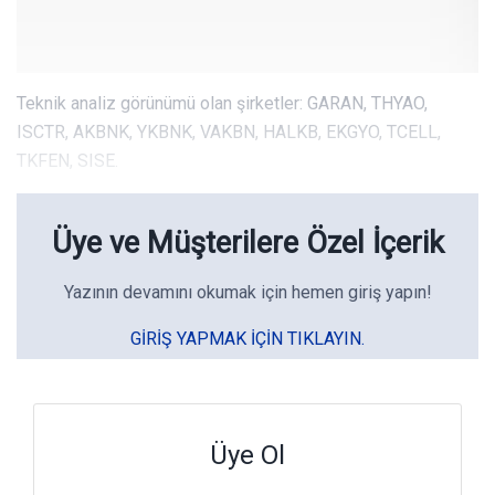
Teknik analiz görünümü olan şirketler: GARAN, THYAO,
ISCTR, AKBNK, YKBNK, VAKBN, HALKB, EKGYO, TCELL,
TKFEN, SISE.
Üye ve Müşterilere Özel İçerik
Yazının devamını okumak için hemen giriş yapın!
GIRIŞ YAPMAK IÇIN TIKLAYIN.
Üye Ol