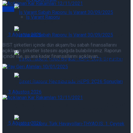
Genel
İş Varant Raporu
Açıklanan Kar Rakamları 03/08/2026
İş Varant Raporu: İş Varant 07/08/2026
3 Ağustos 2026
BIST şirketleri içinde dün akşam/bu sabah finansallarını
açıklayan şirketler listesini aşağıda bulabilirsiniz. Raporun
içinde ise, şu ana kadar finansallarını açıklayan...
İş Varant Raporu: İş Varant 07/08/2026
Pay Geri Alımları 03/08/2026
Şirket Raporu: Hepsiburada-HEPS: 2Ç26
3 Ağustos 2026
Sonuçları
Şirket Raporu: Hepsiburada-HEPS: 2Ç26
Açıklanan Kar Rakamları 05/08/2026
Sonuçları
5 Ağustos 2026