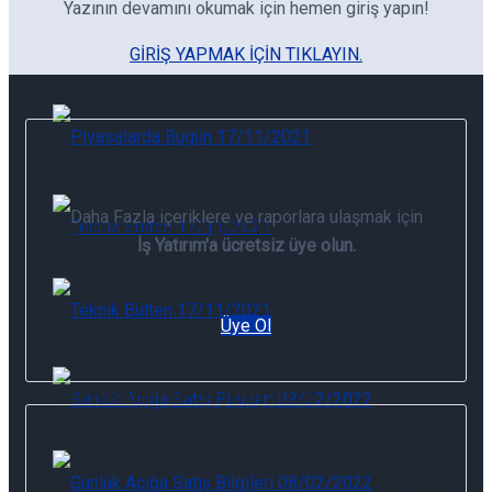
Yazının devamını okumak için hemen giriş yapın!
Günlük Yabancı Oranları 07/08/2026
GIRIŞ YAPMAK IÇIN TIKLAYIN.
Piyasalarda Bugün 07/08/2026
Üye Ol
Daha Fazla içeriklere ve raporlara ulaşmak için
Piyasalarda Bugün 07/08/2026
İş Yatırım'a ücretsiz üye olun.
Teknik Bülten 07/08/2026
Üye Ol
Teknik Bülten 07/08/2026
Müşteri Ol
Günlük Açığa Satış Bilgileri 07/08/2026