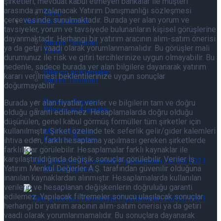
şirketleri, mevduat kabul etmeyen bankalar ile müşteri
arasında imzalanacak Yatırım Danışmanlığı sözleşmesi
Tümü
çerçevesinde sunulmaktadır. Burada yer alan yorum ve
Yurtdışı Piyasalar
tavsiyeler, yorum ve tavsiyede bulunanların kişisel görüşlerine
dayanmaktadır. Herhangi bir yatırım aracının alım-satım önerisi
Yatırım Temaları
ya da getiri vaadi olarak yorumlanmamalıdır. Bu görüşler mali
Tümü
durumunuz ile risk ve gitiri tercihlerinize uygun olmayabilir. Bu
nedenle, sadece burada yer alan bilgilere dayanarak yatırım
Bilanço açıklamaları
kararı verilmesi beklentilerinize uygun sonuçlar
Yatırım Temaları
doğurmayabilir.
Kapanış Raporu
Burada yer alan fiyatlar, veriler ve bilgilerin tam ve doğru
Bilanço açıklamaları
olduğu garanti edilemez. Hesaplamalarda doğru olduğu
düşünülen, genel kabul görmüş formüller tüm şirketler için
kullanılmıştır. Şirket özelinde tek seferlik gelir/gider kalemleri
Market Update
Kapanış Raporu
ihtiva eden, farklı hesaplama yapılması gereken şirketlerde
farklılıklar görülebilir. Hesaplamalar farklı kaynaklar ile
karşılaştırıldığında değişik sonuçlar görülebilir. Veriler İş
Yatırım Menkul Değerler A.Ş. tarafından güvenilir olduğuna
Market Update
inanılan kaynaklardan alınmıştır. Hesaplamalarda kullanılan
verilerin ve hesaplanan değişkenlerin doğruluğu garanti
edilemez. Yapılacak filtremeler sonucu ulaşılacak sonuçlar
Eurotahvil Piyasasında Neler Oluyor
herhangi bir yatırım aracının alım-satım önerisi ya da getiri
vaadi olarak yorumlanmamalıdır. Bu sonuçlara dayanarak