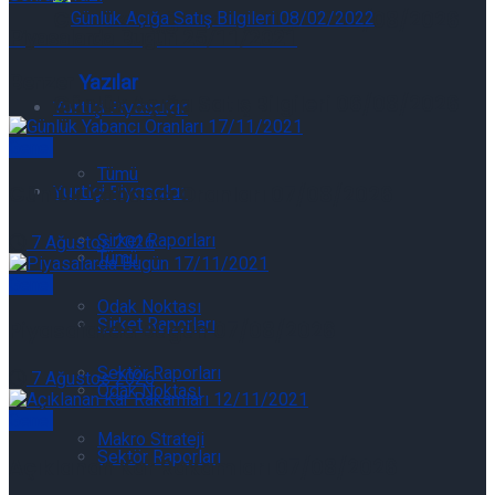
Günlük Açığa Satış Bilgileri 06/08/2026
Piyasalarda Bugün 25/11/2021
Benzer
Yazılar
Günlük Açığa Satış Bilgileri 06/08/2026
Yurtiçi Piyasalar
Genel
Tümü
Yurtiçi Piyasalar
Günlük Yabancı Oranları 07/08/2026
Şirket Raporları
7 Ağustos 2026
Tümü
Genel
Odak Noktası
Şirket Raporları
Piyasalarda Bugün 07/08/2026
Sektör Raporları
7 Ağustos 2026
Odak Noktası
Genel
Makro Strateji
Sektör Raporları
Açıklanan Kar Rakamları 07/08/2026