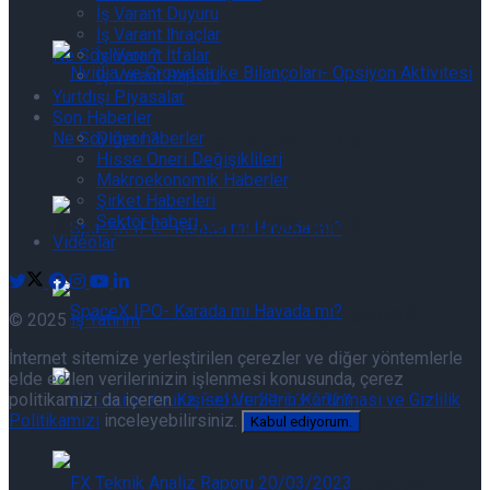
İş Varant Duyuru
İş Varant İhraçlar
İş Varant İtfalar
İş Varant Raporu
Yurtdışı Piyasalar
Son Haberler
Bilanço Günlükleri 2Q26- AMD
Diğer haberler
Hisse Öneri Değişiklileri
Makroekonomik Haberler
Şirket Haberleri
Bilanço Günlükleri 2Q26- AMD
Sektör haberi
Videolar
Başlamadan Bitmiş Savaş, SpaceX
© 2025
İş Yatırım
İnternet sitemize yerleştirilen çerezler ve diğer yöntemlerle
elde edilen verilerinizin işlenmesi konusunda, çerez
Başlamadan Bitmiş Savaş, SpaceX
politikamızı da içeren
Kişisel Verilerin Korunması ve Gizlilik
Politikamızı
inceleyebilirsiniz.
Kabul ediyorum.
FX Teknik Analiz Raporu 05/08/2026