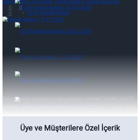
Genel
,
Yurtiçi Piyasalar
,
Teknik Bülten
,
Günlük Raporlar
0
0
ELÜS Günlük Bülten
0
ELÜS Günlük Bülteni 07/08/2026
ELÜS Günlük Bülteni 07/08/2026
Pay Geri Alımları 07/08/2026
Teknik analiz görünümü olan şirketler: GARAN, THYAO, ISCTR,
Pay Geri Alımları 07/08/2026
AKBNK, YKBNK, VAKBN, HALKB, EKGYO, TCELL, TKFEN, SISE.
Üye ve Müşterilere Özel İçerik
Günlük Yabancı Oranları 07/08/2026