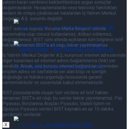
yatırım kararı verilmesi beklentilerinize uygun sonuçlar
07/08/2026
doğurmayabilir. Hesaplamalarda veya teknoloji farklılıkları
Eurotahvil Piyasasında Neler Oluyor
nedeni ile ortaya çıkabilecek hatalardan İş Yatırım Menkul
Değerler A.Ş. sorumlu değildir.
07/08/2026
BIST isim ve logosu ‘Koruma Marka Belgesi’ altında
korunmakta olup izinsiz kullanılamaz, iktibas edilemez,
değiştirilemez. BIST ismi altında açıklanan tüm bilgilerin telif
hakları tamamen BIST’a ait olup, tekrar yayımlanamaz.
İş Yatırım Menkul Değerler A.Ş, kurumsal internet adreslerinde
diğer kurumlara ait internet adresi bağlantılarına (link) yer
verebilir. Ancak, söz konusu internet bağlantıları üzerinden
Market Update – Yeni Müşteriler İnsan
erişilen adres ve sayfalarda yer alan bilgi ve içeriğin
doğruluğu ve hukuka uygunluğu hususunda garanti
vermemektedir ve sorumluluk kabul etmemektedir.
Değil: AI Ekonomisinin Geçiş Ücretini Kim
Market Update – Yeni Müşteriler İnsan
BIST piyasalarında oluşan tüm verilere ait telif hakları
tamamen BIST’e ait olup, bu veriler tekrar yayınlanamaz. Pay
Toplayacak?
Piyasası, Borçlanma Araçları Piyasası, Vadeli İşlem ve
Değil: AI Ekonomisinin Geçiş Ücretini Kim
Opsiyon Piyasası verileri BIST kaynaklı en az 15 dakika
gecikmeli verilerdir.
Toplayacak?
X