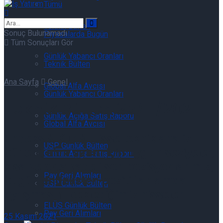
Tümü
Teknik Bülten
Sonuç Bulunamadı
Piyasalarda Bugün
Tüm Sonuçları Gör
Günlük Yabancı Oranları
Teknik Bülten
Ana Sayfa
Genel
Global Alfa Avcısı
Günlük Yabancı Oranları
Teknik Bülten 25/11/2021
Günlük Açığa Satış Raporu
Global Alfa Avcısı
Endeks & Kur & Hisse teknik analiz
USP Günlük Bülten
bülteni, alım satım için uygun seviyeler,
Günlük Açığa Satış Raporu
kısa ve orta vadeli son pozisyonlarımız,
Pay Geri Alımları
bugün endeksten pozitif anlamda
USP Günlük Bülten
ayrışmasını beklediğimiz hisseler
ELÜS Günlük Bülten
Pay Geri Alımları
25 Kasım 2021