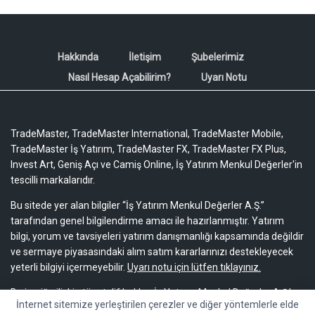
Hakkında
İletişim
Şubelerimiz
Nasıl Hesap Açabilirim?
Uyarı Notu
TradeMaster, TradeMaster International, TradeMaster Mobile,
TradeMaster İş Yatırım, TradeMaster FX, TradeMaster FX Plus,
Invest Art, Geniş Açı ve Camiş Online, İş Yatırım Menkul Değerler'in
tescilli markalarıdır.
Bu sitede yer alan bilgiler “İş Yatırım Menkul Değerler A.Ş.”
tarafından genel bilgilendirme amacı ile hazırlanmıştır. Yatırım
bilgi, yorum ve tavsiyeleri yatırım danışmanlığı kapsamında değildir
ve sermaye piyasasındaki alım satım kararlarınızı destekleyecek
yeterli bilgiyi içermeyebilir.
Uyarı notu için lütfen tıklayınız.
Bu içeriğe ilişkin tüm telif hakları İş Yatırım Menkul Değerler A.Ş.’ye
İnternet sitemize yerleştirilen çerezler ve diğer yöntemlerle elde
aittir. Bu içerik, açık iznimiz olmaksızın başkaları tarafından