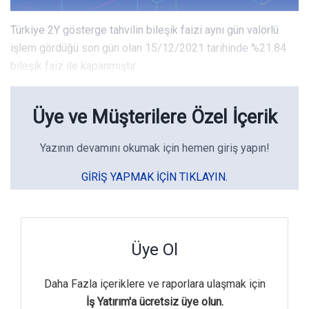
Türkiye 2Y gösterge tahvilin bileşik faizi aynı gün valörlü
işlem gördüğü son gün olan 15/12/2021 tarihinde %21.84
bileşik faiz ile kapanmıştır.
Üye ve Müşterilere Özel İçerik
Yazının devamını okumak için hemen giriş yapın!
GIRIŞ YAPMAK IÇIN TIKLAYIN.
Üye Ol
Daha Fazla içeriklere ve raporlara ulaşmak için
İş Yatırım'a ücretsiz üye olun.