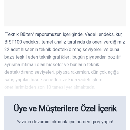
“Teknik Bülten” raporumuzun içeriğinde; Vadeli endeks, kur,
BIST100 endeksi, temel analiz tarafında da öneri verdiğimiz
22 adet hissenin teknik destek/direnç seviyeleri ve buna
bazs teşkil eden teknik grafikleri, bugün piyasadan pozitif
ayrışma ihtimali olan hisseler ve bunların teknik
destek/direnç seviyeleri, piyasa rakamları, dün çok açığa
satış yapılan hisse senetleri ve kısa vadeli işlem
önerilerimizden son 10 tanesi yer almaktadır.
Üye ve Müşterilere Özel İçerik
Yazının devamını okumak için hemen giriş yapın!