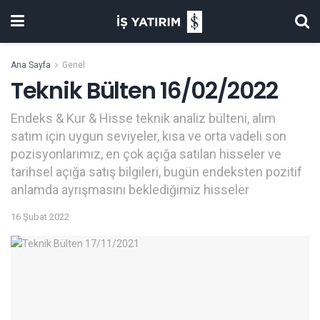
Ana Sayfa
Genel
Teknik Bülten 16/02/2022
Endeks & Kur & Hisse teknik analiz bülteni, alım
satım için uygun seviyeler, kısa ve orta vadeli son
pozisyonlarımız, en çok açığa satılan hisseler ve
tarihsel açığa satış bilgileri, bugün endeksten pozitif
anlamda ayrışmasını beklediğimiz hisseler
16 Şubat 2022