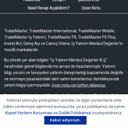
Nasıl Hesap Açabilirim?
Uyarı Notu
TradeMaster, TradeMaster International, TradeMaster Mobile,
TradeMaster İş Yatırım, TradeMaster FX, TradeMaster FX Plus,
Invest Art, Geniş Açı ve Camiş Online, İş Yatırım Menkul Değerler'in
tescilli markalarıdır.
Bu sitede yer alan bilgiler “İş Yatırım Menkul Değerler A.Ş.”
tarafından genel bilgilendirme amacı ile hazırlanmıştır. Yatırım
bilgi, yorum ve tavsiyeleri yatırım danışmanlığı kapsamında değildir
ve sermaye piyasasındaki alım satım kararlarınızı destekleyecek
yeterli bilgiyi içermeyebilir.
Uyarı notu için lütfen tıklayınız.
Bu içeriğe ilişkin tüm telif hakları İş Yatırım Menkul Değerler A.Ş.’ye
İnternet sitemize yerleştirilen çerezler ve diğer yöntemlerle elde
aittir. Bu içerik, açık iznimiz olmaksızın başkaları tarafından
edilen verilerinizin işlenmesi konusunda, çerez politikamızı da içeren
herhangi bir amaçla, kısmen veya tamamen çoğaltılamaz,
Kişisel Verilerin Korunması ve Gizlilik Politikamızı
inceleyebilirsiniz.
dağıtılamaz, yayımlanamaz veya değiştirilemez.
Kabul ediyorum.