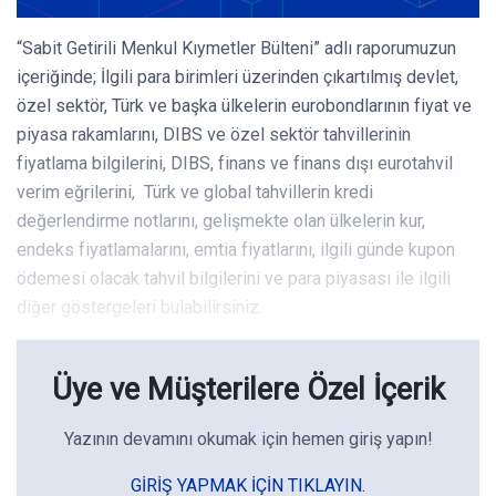
“Sabit Getirili Menkul Kıymetler Bülteni” adlı raporumuzun
içeriğinde; İlgili para birimleri üzerinden çıkartılmış devlet,
özel sektör, Türk ve başka ülkelerin eurobondlarının fiyat ve
piyasa rakamlarını, DIBS ve özel sektör tahvillerinin
fiyatlama bilgilerini, DIBS, finans ve finans dışı eurotahvil
verim eğrilerini, Türk ve global tahvillerin kredi
değerlendirme notlarını, gelişmekte olan ülkelerin kur,
endeks fiyatlamalarını, emtia fiyatlarını, ilgili günde kupon
ödemesi olacak tahvil bilgilerini ve para piyasası ile ilgili
diğer göstergeleri bulabilirsiniz.
Üye ve Müşterilere Özel İçerik
Yazının devamını okumak için hemen giriş yapın!
GIRIŞ YAPMAK IÇIN TIKLAYIN.