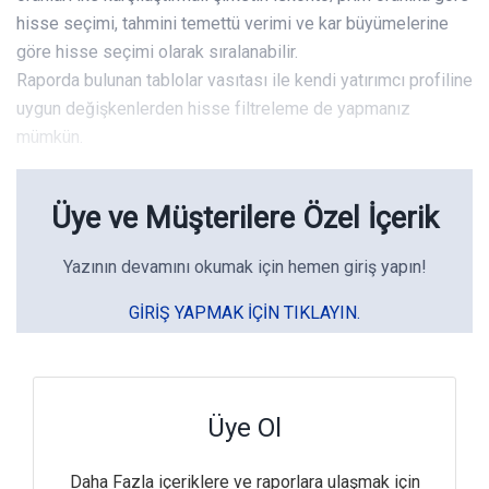
hisse seçimi, tahmini temettü verimi ve kar büyümelerine
göre hisse seçimi olarak sıralanabilir.
Raporda bulunan tablolar vasıtası ile kendi yatırımcı profiline
uygun değişkenlerden hisse filtreleme de yapmanız
mümkün.
Üye ve Müşterilere Özel İçerik
Yazının devamını okumak için hemen giriş yapın!
GIRIŞ YAPMAK IÇIN TIKLAYIN.
Üye Ol
Daha Fazla içeriklere ve raporlara ulaşmak için