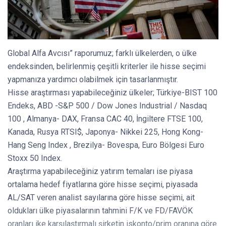
Global Alfa Avcısı” raporumuz; farklı ülkelerden, o ülke
endeksinden, belirlenmiş çeşitli kriterler ile hisse seçimi
yapmanıza yardımcı olabilmek için tasarlanmıştır.
Hisse araştırması yapabileceğiniz ülkeler; Türkiye-BIST 100
Endeks, ABD -S&P 500 / Dow Jones Industrial / Nasdaq
100 , Almanya- DAX, Fransa CAC 40, İngiltere FTSE 100,
Kanada, Rusya RTSI$, Japonya- Nikkei 225, Hong Kong-
Hang Seng Index , Brezilya- Bovespa, Euro Bölgesi Euro
Stoxx 50 Index.
Araştırma yapabileceğiniz yatırım temaları ise piyasa
ortalama hedef fiyatlarına göre hisse seçimi, piyasada
AL/SAT veren analist sayılarına göre hisse seçimi, ait
oldukları ülke piyasalarının tahmini F/K ve FD/FAVÖK
oranları ike karşılaştırmalı şirketin iskonto/prim oranına göre