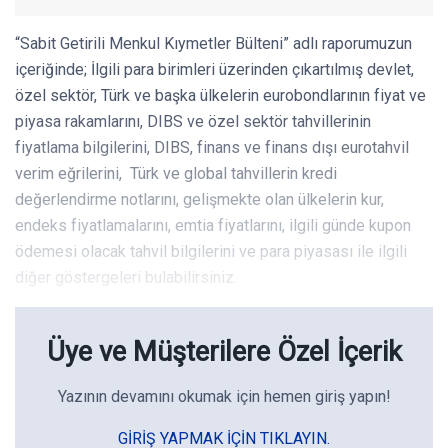
“Sabit Getirili Menkul Kıymetler Bülteni” adlı raporumuzun
içeriğinde; İlgili para birimleri üzerinden çıkartılmış devlet,
özel sektör, Türk ve başka ülkelerin eurobondlarının fiyat ve
piyasa rakamlarını, DIBS ve özel sektör tahvillerinin
fiyatlama bilgilerini, DIBS, finans ve finans dışı eurotahvil
verim eğrilerini, Türk ve global tahvillerin kredi
değerlendirme notlarını, gelişmekte olan ülkelerin kur,
endeks fiyatlamalarını, emtia fiyatlarını, ilgili günde kupon
ödemesi olacak tahvil bilgilerini ve para piyasası ile ilgili
diğer göstergeleri bulabilirsiniz.
Üye ve Müşterilere Özel İçerik
Yazının devamını okumak için hemen giriş yapın!
GIRIŞ YAPMAK IÇIN TIKLAYIN.