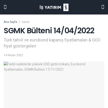
Ana Sayfa
Genel
SGMK Bülteni 14/04/2022
Türk tahvil ve eurobond kapanış fiyatlamaları & GOÜ
fiyat göstergeleri
14 Nisan 2022