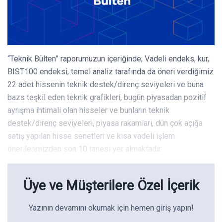
“Teknik Bülten” raporumuzun içeriğinde; Vadeli endeks, kur,
BIST100 endeksi, temel analiz tarafında da öneri verdiğimiz
22 adet hissenin teknik destek/direnç seviyeleri ve buna
bazs teşkil eden teknik grafikleri, bugün piyasadan pozitif
ayrışma ihtimali olan hisseler ve bunların teknik
destek/direnç seviyeleri, piyasa rakamları, dün çok açığa
satış yapılan hisse senetleri ve kısa vadeli işlem
önerilerimizden son 10 tanesi yer almaktadır.
Üye ve Müşterilere Özel İçerik
Yazının devamını okumak için hemen giriş yapın!