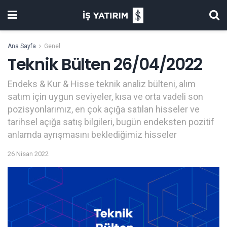
Ana Sayfa
Genel
Teknik Bülten 26/04/2022
Endeks & Kur & Hisse teknik analiz bülteni, alım
satım için uygun seviyeler, kısa ve orta vadeli son
pozisyonlarımız, en çok açığa satılan hisseler ve
tarihsel açığa satış bilgileri, bugün endeksten pozitif
anlamda ayrışmasını beklediğimiz hisseler
26 Nisan 2022