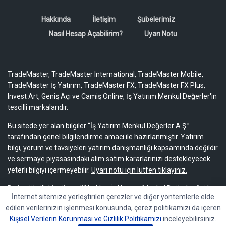
Hakkında
İletişim
Şubelerimiz
Nasıl Hesap Açabilirim?
Uyarı Notu
TradeMaster, TradeMaster International, TradeMaster Mobile,
TradeMaster İş Yatırım, TradeMaster FX, TradeMaster FX Plus,
Invest Art, Geniş Açı ve Camiş Online, İş Yatırım Menkul Değerler'in
tescilli markalarıdır.
Bu sitede yer alan bilgiler “İş Yatırım Menkul Değerler A.Ş.”
tarafından genel bilgilendirme amacı ile hazırlanmıştır. Yatırım
bilgi, yorum ve tavsiyeleri yatırım danışmanlığı kapsamında değildir
ve sermaye piyasasındaki alım satım kararlarınızı destekleyecek
yeterli bilgiyi içermeyebilir.
Uyarı notu için lütfen tıklayınız.
Bu içeriğe ilişkin tüm telif hakları İş Yatırım Menkul Değerler A.Ş.’ye
İnternet sitemize yerleştirilen çerezler ve diğer yöntemlerle elde
aittir. Bu içerik, açık iznimiz olmaksızın başkaları tarafından
edilen verilerinizin işlenmesi konusunda, çerez politikamızı da içeren
herhangi bir amaçla, kısmen veya tamamen çoğaltılamaz,
Kişisel Verilerin Korunması ve Gizlilik Politikamızı
inceleyebilirsiniz.
dağıtılamaz, yayımlanamaz veya değiştirilemez.