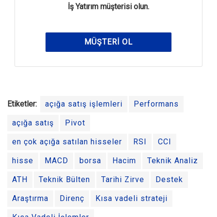
İş Yatırım müşterisi olun.
MÜŞTERI OL
Etiketler:
açığa satış işlemleri
Performans
açığa satış
Pivot
en çok açığa satılan hisseler
RSI
CCI
hisse
MACD
borsa
Hacim
Teknik Analiz
ATH
Teknik Bülten
Tarihi Zirve
Destek
Araştırma
Direnç
Kısa vadeli strateji