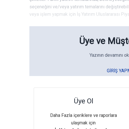
seçeneğini ve/veya yatırım temalarını değiştirebilir
veya işlem yapmak için İş Yatırım Uluslararası Piy
Üye ve Müşte
Yazının devamını ok
GIRIŞ YAP
Üye Ol
Daha Fazla içeriklere ve raporlara
ulaşmak için