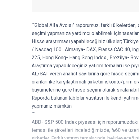
““Global Alfa Avcısı” raporumuz; farklı ülkelerden, 
seçimi yapmanıza yardımcı olabilmek için tasarlan
Hisse araştırması yapabileceğiniz ülkeler; Türk
/ Nasdaq 100 , Almanya- DAX, Fransa CAC 40, İng
225, Hong Kong- Hang Seng Index , Brezilya- Bov
Araştırma yapabileceğiniz yatırım temaları ise pi
AL/SAT veren analist sayılarına göre hisse seçimi
oranları ike karşılaştırmalı şirketin iskonto/prim 
büyümelerine göre hisse seçimi olarak sıralanabili
Raporda bulunan tablolar vasıtası ile kendi yatırı
yapmanız mümkün.
“”
ABD- S&P 500 Index piyasası için raporumuzdaki 
teması ile şirketleri incelediğimizde, %60 ve üzeri 
şirketler. Farklı yatırım temalarında, belirleyeceği