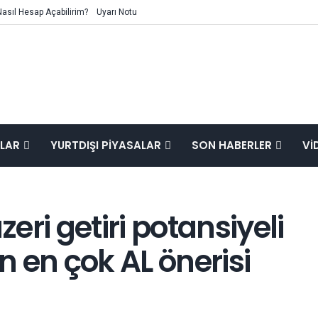
Nasıl Hesap Açabilirim?
Uyarı Notu
ALAR
YURTDIŞI PIYASALAR
SON HABERLER
VI
ri getiri potansiyeli
in en çok AL önerisi