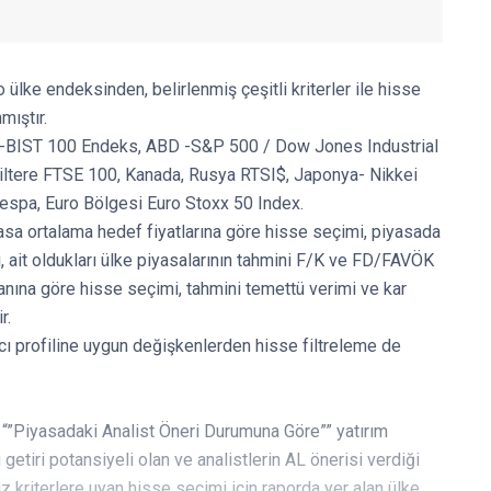
o ülke endeksinden, belirlenmiş çeşitli kriterler ile hisse
mıştır.
iye-BIST 100 Endeks, ABD -S&P 500 / Dow Jones Industrial
iltere FTSE 100, Kanada, Rusya RTSI$, Japonya- Nikkei
espa, Euro Bölgesi Euro Stoxx 50 Index.
yasa ortalama hedef fiyatlarına göre hisse seçimi, piyasada
, ait oldukları ülke piyasalarının tahmini F/K ve FD/FAVÖK
oranına göre hisse seçimi, tahmini temettü verimi ve kar
r.
mcı profiline uygun değişkenlerden hisse filtreleme de
“”Piyasadaki Analist Öneri Durumuna Göre”” yatırım
getiri potansiyeli olan ve analistlerin AL önerisi verdiği
niz kriterlere uyan hisse seçimi için raporda yer alan ülke