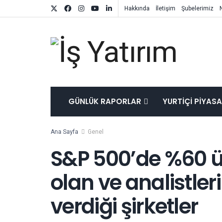
Hakkında
İletişim
Şubelerimiz
GÜNLÜK RAPORLAR
YURTIÇI PIYAS
Ana Sayfa
Genel
S&P 500’de %60 üze
olan ve analistler
verdiği şirketler