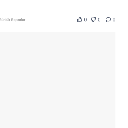
0
0
0
Günlük Raporlar