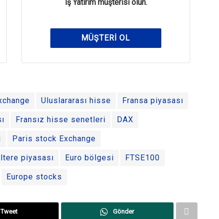
İş Yatırım müşterisi olun.
MÜŞTERI OL
xchange
Uluslararası hisse
Fransa piyasası
sı
Fransız hisse senetleri
DAX
i
Paris stock Exchange
iltere piyasası
Euro bölgesi
FTSE100
Europe stocks
Tweet
Gönder