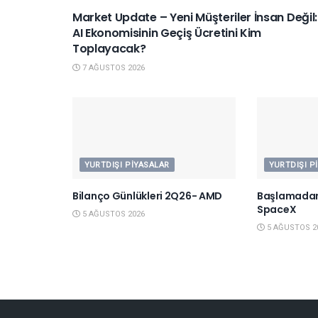
Market Update – Yeni Müşteriler İnsan Değil:
AI Ekonomisinin Geçiş Ücretini Kim
Toplayacak?
7 AĞUSTOS 2026
YURTDIŞI PIYASALAR
YURTDIŞI P
Bilanço Günlükleri 2Q26- AMD
Başlamadan
SpaceX
5 AĞUSTOS 2026
5 AĞUSTOS 2