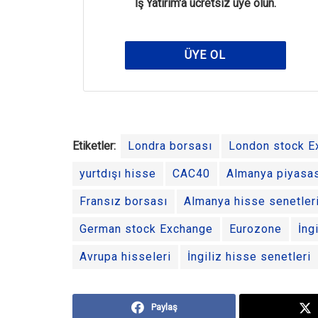
İş Yatırım'a ücretsiz üye olun.
ÜYE OL
Etiketler:
Londra borsası
London stock E
yurtdışı hisse
CAC40
Almanya piyasa
Fransız borsası
Almanya hisse senetler
German stock Exchange
Eurozone
İng
Avrupa hisseleri
İngiliz hisse senetleri
Paylaş