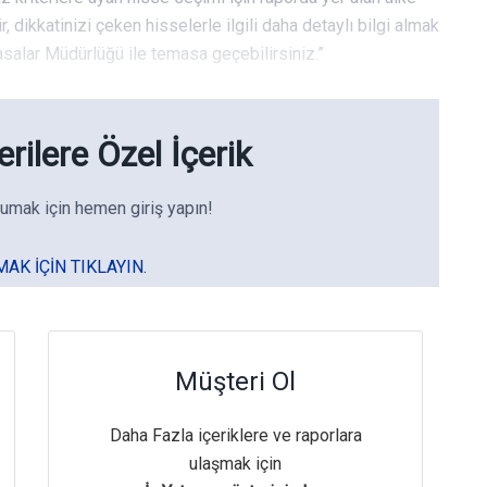
, dikkatinizi çeken hisselerle ilgili daha detaylı bilgi almak
asalar Müdürlüğü ile temasa geçebilirsiniz.”
rilere Özel İçerik
umak için hemen giriş yapın!
MAK IÇIN TIKLAYIN.
Müşteri Ol
Daha Fazla içeriklere ve raporlara
ulaşmak için