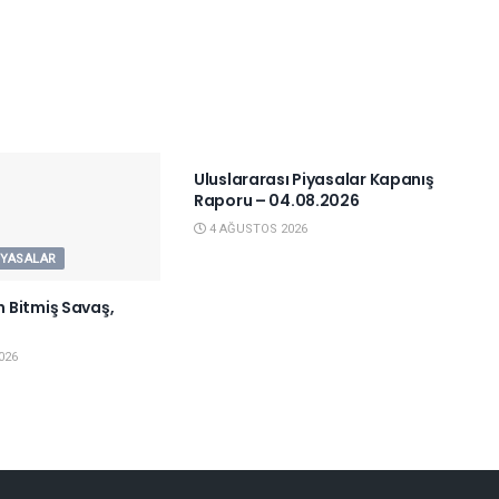
YURTDIŞI PIYASALAR
Uluslararası Piyasalar Kapanış
Raporu – 04.08.2026
4 AĞUSTOS 2026
IYASALAR
 Bitmiş Savaş,
026