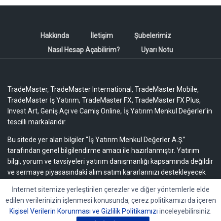
Hakkında
İletişim
Şubelerimiz
Nasıl Hesap Açabilirim?
Uyarı Notu
TradeMaster, TradeMaster International, TradeMaster Mobile,
TradeMaster İş Yatırım, TradeMaster FX, TradeMaster FX Plus,
Invest Art, Geniş Açı ve Camiş Online, İş Yatırım Menkul Değerler'in
tescilli markalarıdır.
Bu sitede yer alan bilgiler “İş Yatırım Menkul Değerler A.Ş.”
tarafından genel bilgilendirme amacı ile hazırlanmıştır. Yatırım
bilgi, yorum ve tavsiyeleri yatırım danışmanlığı kapsamında değildir
ve sermaye piyasasındaki alım satım kararlarınızı destekleyecek
yeterli bilgiyi içermeyebilir.
Uyarı notu için lütfen tıklayınız.
İnternet sitemize yerleştirilen çerezler ve diğer yöntemlerle elde
edilen verilerinizin işlenmesi konusunda, çerez politikamızı da içeren
Bu içeriğe ilişkin tüm telif hakları İş Yatırım Menkul Değerler A.Ş.’ye
Kişisel Verilerin Korunması ve Gizlilik Politikamızı
inceleyebilirsiniz.
aittir. Bu içerik, açık iznimiz olmaksızın başkaları tarafından