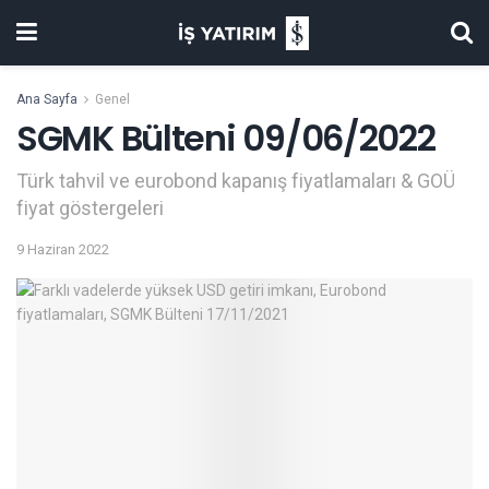
Ana Sayfa
Genel
SGMK Bülteni 09/06/2022
Türk tahvil ve eurobond kapanış fiyatlamaları & GOÜ
fiyat göstergeleri
9 Haziran 2022