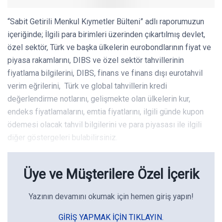
“Sabit Getirili Menkul Kıymetler Bülteni” adlı raporumuzun
içeriğinde; İlgili para birimleri üzerinden çıkartılmış devlet,
özel sektör, Türk ve başka ülkelerin eurobondlarının fiyat ve
piyasa rakamlarını, DIBS ve özel sektör tahvillerinin
fiyatlama bilgilerini, DIBS, finans ve finans dışı eurotahvil
verim eğrilerini, Türk ve global tahvillerin kredi
değerlendirme notlarını, gelişmekte olan ülkelerin kur,
endeks fiyatlamalarını, emtia fiyatlarını, ilgili günde kupon
ödemesi olacak tahvil bilgilerini ve para piyasası ile ilgili
diğer göstergeleri bulabilirsiniz.
Üye ve Müşterilere Özel İçerik
Yazının devamını okumak için hemen giriş yapın!
GIRIŞ YAPMAK IÇIN TIKLAYIN.