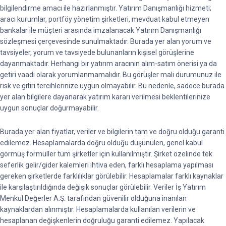
bilgilendirme amacı ile hazırlanmıştır. Yatırım Danışmanlığı hizmeti;
aracı kurumlar, portföy yönetim şirketleri, mevduat kabul etmeyen
bankalar ile müşteri arasında imzalanacak Yatırım Danışmanlığı
sözleşmesi çerçevesinde sunulmaktadır. Burada yer alan yorum ve
tavsiyeler, yorum ve tavsiyede bulunanların kişisel görüşlerine
dayanmaktadır. Herhangi bir yatırım aracının alım-satım önerisi ya da
getiri vaadi olarak yorumlanmamalıdır. Bu görüşler mali durumunuz ile
risk ve gitiri tercihlerinize uygun olmayabilir. Bu nedenle, sadece burada
yer alan bilgilere dayanarak yatırım kararı verilmesi beklentilerinize
uygun sonuçlar doğurmayabilir.
Burada yer alan fiyatlar, veriler ve bilgilerin tam ve doğru olduğu garanti
edilemez. Hesaplamalarda doğru olduğu düşünülen, genel kabul
görmüş formüller tüm şirketler için kullanılmıştır. Şirket özelinde tek
seferlik gelir/gider kalemleri ihtiva eden, farklı hesaplama yapılması
gereken şirketlerde farklılıklar görülebilir. Hesaplamalar farklı kaynaklar
ile karşılaştırıldığında değişik sonuçlar görülebilir. Veriler İş Yatırım
Menkul Değerler A.Ş. tarafından güvenilir olduğuna inanılan
kaynaklardan alınmıştır. Hesaplamalarda kullanılan verilerin ve
hesaplanan değişkenlerin doğruluğu garanti edilemez. Yapılacak