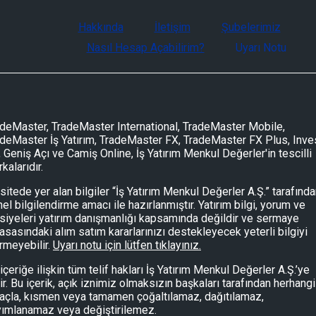
Hakkında
İletişim
Şubelerimiz
Nasıl Hesap Açabilirim?
Uyarı Notu
deMaster, TradeMaster International, TradeMaster Mobile,
deMaster İş Yatırım, TradeMaster FX, TradeMaster FX Plus, Inve
, Geniş Açı ve Camiş Online, İş Yatırım Menkul Değerler'in tescilli
kalarıdır.
sitede yer alan bilgiler “İş Yatırım Menkul Değerler A.Ş.” tarafınd
el bilgilendirme amacı ile hazırlanmıştır. Yatırım bilgi, yorum ve
siyeleri yatırım danışmanlığı kapsamında değildir ve sermaye
asasındaki alım satım kararlarınızı destekleyecek yeterli bilgiyi
rmeyebilir.
Uyarı notu için lütfen tıklayınız.
içeriğe ilişkin tüm telif hakları İş Yatırım Menkul Değerler A.Ş.’ye
tir. Bu içerik, açık iznimiz olmaksızın başkaları tarafından herhangi
çla, kısmen veya tamamen çoğaltılamaz, dağıtılamaz,
yımlanamaz veya değiştirilemez.