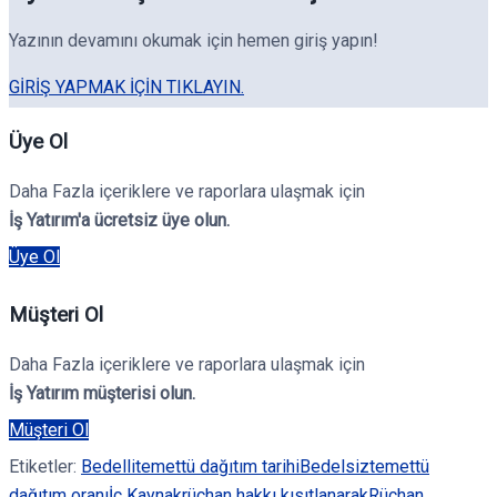
Yazının devamını okumak için hemen giriş yapın!
GIRIŞ YAPMAK IÇIN TIKLAYIN.
Üye Ol
Daha Fazla içeriklere ve raporlara ulaşmak için
İş Yatırım'a ücretsiz üye olun.
Üye Ol
Müşteri Ol
Daha Fazla içeriklere ve raporlara ulaşmak için
İş Yatırım müşterisi olun.
Müşteri Ol
Etiketler:
Bedelli
temettü dağıtım tarihi
Bedelsiz
temettü
dağıtım oranı
İç Kaynak
rüçhan hakkı kısıtlanarak
Rüçhan