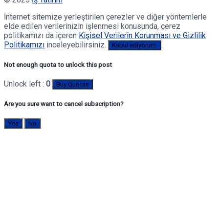
İnternet sitemize yerleştirilen çerezler ve diğer yöntemlerle
elde edilen verilerinizin işlenmesi konusunda, çerez
politikamızı da içeren
Kişisel Verilerin Korunması ve Gizlilik
Politikamızı
inceleyebilirsiniz.
Kabul ediyorum.
Not enough quota to unlock this post
Unlock left :
0
Buy Quotas
Are you sure want to cancel subscription?
Yes
No