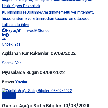
Hakkı
Kupon Pazarı
Hak
Kullanımı
hisse
Bölünme
Araştırma
temettü verimi
temettü
hisseleri
Sermaye artırım
rüçhan kuponu
Temettü
bedelli
kullanım tarihleri
Paylaş
Tweet
Gönder
Önceki Yazı
Açıklanan Kar Rakamları 09/08/2022
Sonraki Yazı
Piyasalarda Bugün 09/08/2022
Benzer
Yazılar
Genel
Günlük Açığa Satış Bilgileri 10/08/2026