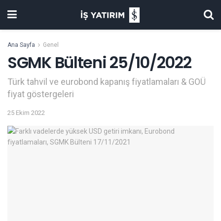
Ana Sayfa
Genel
SGMK Bülteni 25/10/2022
Türk tahvil ve eurobond kapanış fiyatlamaları & GOÜ
fiyat göstergeleri
25 Ekim 2022