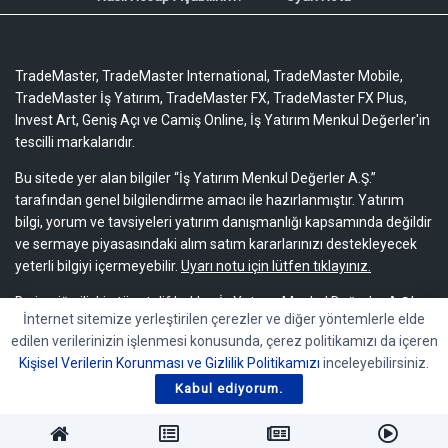
TradeMaster, TradeMaster International, TradeMaster Mobile,
TradeMaster İş Yatırım, TradeMaster FX, TradeMaster FX Plus,
Invest Art, Geniş Açı ve Camiş Online, İş Yatırım Menkul Değerler'in
tescilli markalarıdır.
Bu sitede yer alan bilgiler “İş Yatırım Menkul Değerler A.Ş.”
tarafından genel bilgilendirme amacı ile hazırlanmıştır. Yatırım
bilgi, yorum ve tavsiyeleri yatırım danışmanlığı kapsamında değildir
ve sermaye piyasasındaki alım satım kararlarınızı destekleyecek
yeterli bilgiyi içermeyebilir.
Uyarı notu için lütfen tıklayınız.
Bu içeriğe ilişkin tüm telif hakları İş Yatırım Menkul Değerler A.Ş.’ye
İnternet sitemize yerleştirilen çerezler ve diğer yöntemlerle elde
aittir. Bu içerik, açık iznimiz olmaksızın başkaları tarafından
edilen verilerinizin işlenmesi konusunda, çerez politikamızı da içeren
herhangi bir amaçla, kısmen veya tamamen çoğaltılamaz,
Kişisel Verilerin Korunması ve Gizlilik Politikamızı
inceleyebilirsiniz.
dağıtılamaz, yayımlanamaz veya değiştirilemez.
Kabul ediyorum.