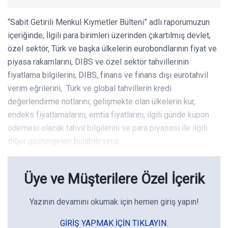
“Sabit Getirili Menkul Kıymetler Bülteni” adlı raporumuzun
içeriğinde; İlgili para birimleri üzerinden çıkartılmış devlet,
özel sektör, Türk ve başka ülkelerin eurobondlarının fiyat ve
piyasa rakamlarını, DIBS ve özel sektör tahvillerinin
fiyatlama bilgilerini, DIBS, finans ve finans dışı eurotahvil
verim eğrilerini, Türk ve global tahvillerin kredi
değerlendirme notlarını, gelişmekte olan ülkelerin kur,
endeks fiyatlamalarını, emtia fiyatlarını, ilgili günde kupon
ödemesi olacak tahvil bilgilerini ve para piyasası ile ilgili
diğer göstergeleri bulabilirsiniz.
Üye ve Müşterilere Özel İçerik
Yazının devamını okumak için hemen giriş yapın!
GIRIŞ YAPMAK IÇIN TIKLAYIN.