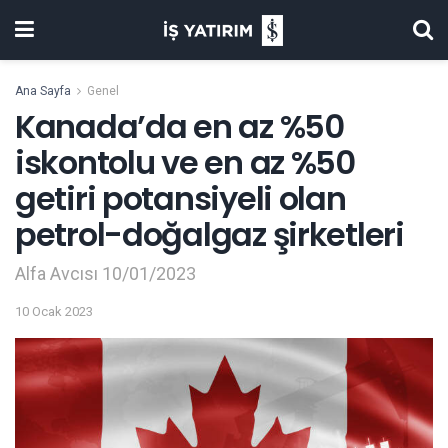
Ana Sayfa
Genel
Kanada’da en az %50
iskontolu ve en az %50
getiri potansiyeli olan
petrol-doğalgaz şirketleri
Alfa Avcısı 10/01/2023
10 Ocak 2023