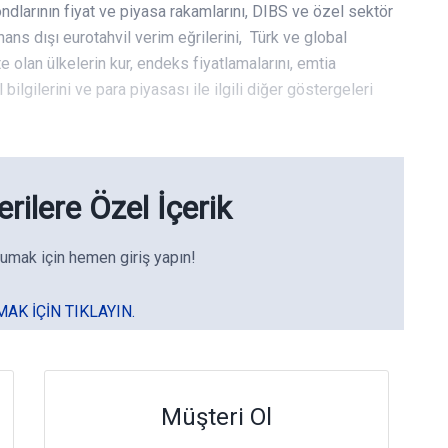
ndlarının fiyat ve piyasa rakamlarını, DIBS ve özel sektör
finans dışı eurotahvil verim eğrilerini, Türk ve global
e olan ülkelerin kur, endeks fiyatlamalarını, emtia
 bilgilerini ve para piyasası ile ilgili diğer göstergeleri
rilere Özel İçerik
umak için hemen giriş yapın!
MAK IÇIN TIKLAYIN.
Müşteri Ol