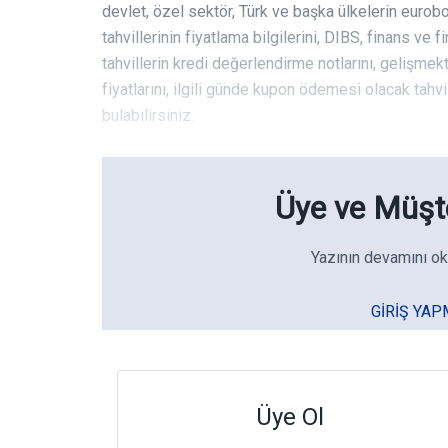
devlet, özel sektör, Türk ve başka ülkelerin eurobo
tahvillerinin fiyatlama bilgilerini, DIBS, finans ve 
tahvillerin kredi değerlendirme notlarını, gelişmekt
fiyatlarını, ilgili günde kupon ödemesi olacak tahvil
bulabilirsiniz.
Üye ve Müşte
Yazının devamını ok
GIRIŞ YAP
Üye Ol