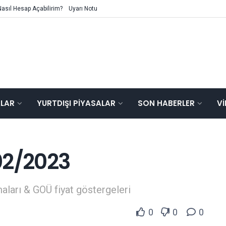
Nasıl Hesap Açabilirim?
Uyarı Notu
ALAR
YURTDIŞI PIYASALAR
SON HABERLER
V
02/2023
aları & GOÜ fiyat göstergeleri
0
0
0